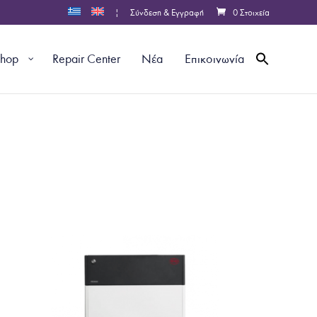
|
Σύνδεση & Εγγραφή
0 Στοιχεία
shop
Repair Center
Νέα
Επικοινωνία