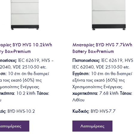
αρίες BYD HVS 10.2kWh
Μπαταρίες BYD HVS 7.7kWh
ery Box-Premium
Battery Box-Premium
ποιήσεις:
lEC 62619
, HVS –
Πιστοποιήσεις:
lEC 62619
, HVS 
62040, VDE 2510-50
etc.
IEC 62040, VDE 2510-50
etc.
ηση:
10 έτη ότι θα
διατηρεί
Εγγύηση:
10 έτη ότι θα
διατηρεί
α τοις εκατό (60%) της
εξήντα τοις εκατό (60%) της
μοποίητης Ενέργειας.
Χρησιμοποίητης Ενέργειας.
ικότητα:
10.2
kWh
Τύπου:
χωρητικότητα:
7.68 kWh
Τύπου:
υ
Λιθίου
ός:
BYD HVS-10.2
Κωδικός:
BYD HVS-7.7
επτομέρειες
Λεπτομέρειες