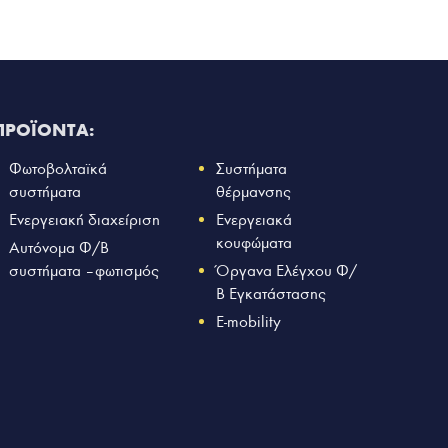
ΠΡΟΪΟΝΤΑ:
Φωτοβολταϊκά
Συστήματα
συστήματα
θέρμανσης
Ενεργειακή διαχείριση
Ενεργειακά
κουφώματα
Αυτόνομα Φ/Β
συστήματα – φωτισμός
Όργανα Ελέγχου Φ/
Β Εγκατάστασης
E-mobility