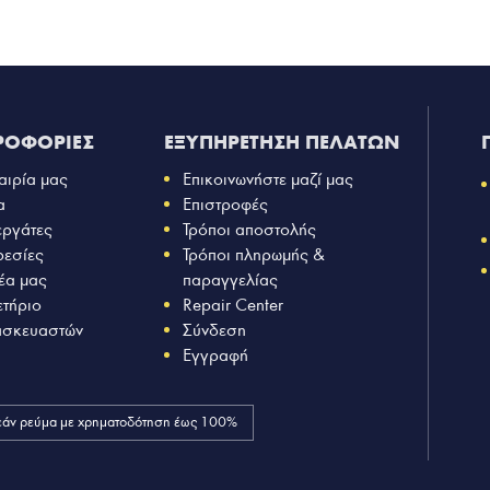
ΡΟΦΟΡΙΕΣ
ΕΞΥΠΗΡΕΤΗΣΗ ΠΕΛΑΤΩΝ
αιρία μας
Επικοινωνήστε μαζί μας
α
Επιστροφές
εργάτες
Τρόποι αποστολής
ρεσίες
Τρόποι πληρωμής &
έα μας
παραγγελίας
ετήριο
Repair Center
ασκευαστών
Σύνδεση
Εγγραφή
άν ρεύμα με χρηματοδότηση έως 100%