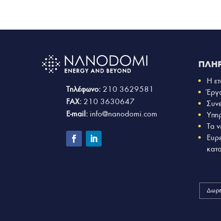
ΠΛΗ
Η ετ
Τηλέφωνο:
210 3629581
Έργ
FAX:
210 3630647
Συν
E-mail:
info@nanodomi.com
Υπη
Τα ν
Ευρ
κατ
Δωρε