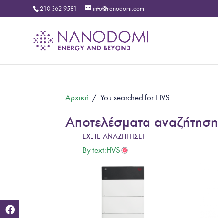
210 362 9581
info@nanodomi.com
Αρχική
/
You searched for HVS
Αποτελέσματα αναζήτηση
By text:HVS