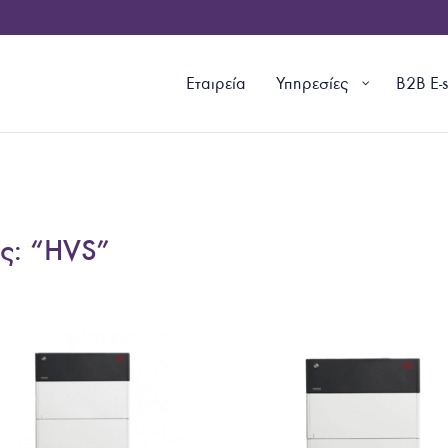
Εταιρεία
Υπηρεσίες
B2B E-
ς: “HVS”