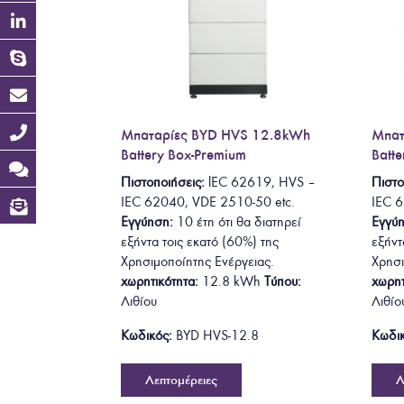
Μπαταρίες BYD HVS 12.8kWh
Μπατ
Battery Box-Premium
Batt
Πιστοποιήσεις:
lEC 62619
, HVS –
Πιστο
IEC 62040, VDE 2510-50
etc.
IEC 
Εγγύηση:
10 έτη ότι θα
διατηρεί
Εγγύ
εξήντα τοις εκατό (60%) της
εξήντ
Χρησιμοποίητης Ενέργειας.
Χρησι
χωρητικότητα:
12.8
kWh
Τύπου:
χωρητ
Λιθίου
Λιθίο
Κωδικός:
BYD HVS-12.8
Κωδικ
Λεπτομέρειες
Λ