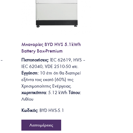
Μπαταρίες BYD HVS 5.1kWh
Battery Box-Premium
–
Πιστοποιήσεις:
lEC 62619
, HVS –
IEC 62040, VDE 2510-50
etc.
Εγγύηση:
10 έτη ότι θα
διατηρεί
εξήντα τοις εκατό (60%) της
Χρησιμοποίητης Ενέργειας.
χωρητικότητα:
5.12
kWh
Τύπου:
Λιθίου
Κωδικός:
BYD HVS-5.1
Λεπτομέρειες