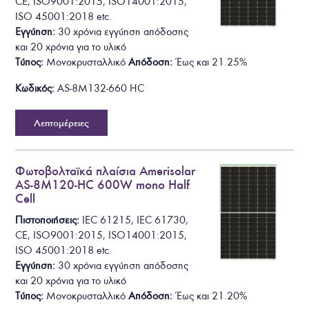
C
E
,
I
S
O
9
0
0
1
:
2
0
1
5
,
I
S
O
1
4
0
0
1
:
2
0
1
5
,
ISO 45001:2018
etc.
Εγγύηση:
30 χρόνια εγγύηση απόδοσης
και 20 χρόνια για το υλικό
Τύπος:
Μονοκρυσταλλικό
Απόδοση:
Έως και
2
1
.
25
%
Κωδικός:
AS-8M132-660 HC
Λεπτομέρειες
Φωτοβολταϊκά πλαίσια Amerisolar
AS-8M120-HC 600W mono Half
Cell
Πιστοποιήσεις:
I
E
C
6
1
2
1
5
,
I
E
C
6
1
7
3
0
,
C
E
,
I
S
O
9
0
0
1
:
2
0
1
5
,
I
S
O
1
4
0
0
1
:
2
0
1
5
,
ISO 45001:2018
etc.
Εγγύηση:
30 χρόνια εγγύηση απόδοσης
και 20 χρόνια για το υλικό
Τύπος:
Μονοκρυσταλλικό
Απόδοση:
Έως και
2
1
.
20
%