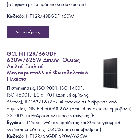
(σύμφωνα με το πρότυπο κατασκευαστή).
Κωδικός:
NT12R/48BGDF 450W
Λεπτομέρειες
GCL NT12R/66GDF
620W/625W Διπλής Όψεως
Διπλού Γυαλιού
Μονοκρυσταλλικό Φωτοβολταϊκό
Πλαίσιο
Πιστοποιήσεις
: ISO 9001, ISO 14001,
ISO 45001, IEC 61701 (Δοκιμή ομίχλης
άλατος), IEC 62716 (Δοκιμή αντοχής σε διάβρωση από
αμμωνία), DIN EN 60068-2-68 (Δοκιμή αντοχής σε αμμοβολή),
2×100% επιθεώρηση ηλεκτροφωταύγειας (EL).
Εγγύηση
: 12ετής εγγύηση προϊόντος και 30ετής γραμμική
εγγύηση απόδοσης (0,40% ετήσια υποβάθμιση).
Κωδικός
: NT12R/66GDF 620W/625W