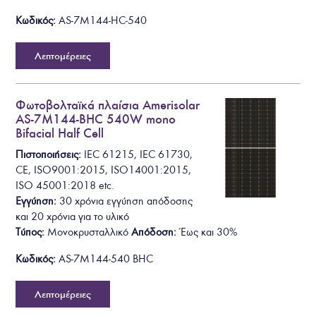
Κωδικός:
AS-7M144-HC-540
Λεπτομέρειες
Φωτοβολταϊκά πλαίσια Amerisolar
AS-7M144-BHC 540W mono
Bifacial Half Cell
Πιστοποιήσεις:
I
E
C
6
1
2
1
5
,
I
E
C
6
1
7
3
0
,
C
E
,
I
S
O
9
0
0
1
:
2
0
1
5
,
I
S
O
1
4
0
0
1
:
2
0
1
5
,
ISO 45001:2018
etc.
Εγγύηση:
30 χρόνια εγγύηση απόδοσης
και 20 χρόνια για το υλικό
Τύπος:
Μονοκρυσταλλικό
Απόδοση:
Έως και 30%
Κωδικός:
AS-7M144-540 BHC
Λεπτομέρειες