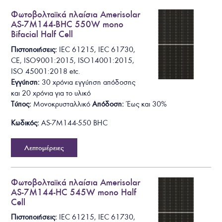
Φωτοβολταϊκά πλαίσια Amerisolar
AS-7M144-BHC 550W mono
Bifacial Half Cell
Πιστοποιήσεις:
I
E
C
6
1
2
1
5
,
I
E
C
6
1
7
3
0
,
C
E
,
I
S
O
9
0
0
1
:
2
0
1
5
,
I
S
O
1
4
0
0
1
:
2
0
1
5
,
ISO 45001:2018
etc.
Εγγύηση:
30 χρόνια εγγύηση απόδοσης
και 20 χρόνια για το υλικό
Τύπος:
Μονοκρυσταλλικό
Απόδοση:
Έως και 30%
Κωδικός:
AS-7M144-550 BHC
Λεπτομέρειες
Φωτοβολταϊκά πλαίσια Amerisolar
AS-7M144-HC 545W mono Half
Cell
Πιστοποιήσεις:
I
E
C
6
1
2
1
5
,
I
E
C
6
1
7
3
0
,