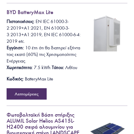
BYD BatteryMax Lite
Πιστοποιήσεις:
EN IEC 61000-3-
2:2019+A1:2021
, EN 61000-3-
3:2013+A1:2019, EN IEC 61000-6-4:
2019
etc.
Εγγύηση:
10 έτη ότι θα
διατηρεί εξήντα
τοις εκατό (60%) της Χρησιμοποίητης
Ενέργειας.
Χωρητικότητα:
7
.5
kWh
Τύπου:
Λιθίου
Κωδικός:
BatteryMax Lite
Λεπτομέρειες
Φωτοβολταϊκή Βάση στήριξης
ALUMIL Solar Helios AS415L-
H2400 σειρά αλουμινίου για
βιομηχανική στέγη LANDSCAPE