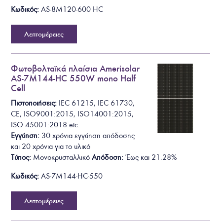
Κωδικός:
AS-8M120-600 HC
Λεπτομέρειες
Φωτοβολταϊκά πλαίσια Amerisolar
AS-7M144-HC 550W mono Half
Cell
Πιστοποιήσεις:
I
E
C
6
1
2
1
5
,
I
E
C
6
1
7
3
0
,
C
E
,
I
S
O
9
0
0
1
:
2
0
1
5
,
I
S
O
1
4
0
0
1
:
2
0
1
5
,
ISO 45001:2018
etc.
Εγγύηση:
30 χρόνια εγγύηση απόδοσης
και 20 χρόνια για το υλικό
Τύπος:
Μονοκρυσταλλικό
Απόδοση:
Έως και
2
1
.
2
8
%
Κωδικός:
AS-7M144-HC-550
Λεπτομέρειες