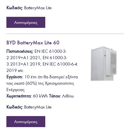
Κωδικός:
BatteryMax Lite
Λεπτομέρειες
BYD BatteryMax Lite 60
Πιστοποιήσεις:
EN IEC 61000-3-
2:2019+A1:2021
, EN 61000-3-
3:2013+A1:2019, EN IEC 61000-6-4:
2019
etc.
Εγγύηση:
10 έτη ότι θα
διατηρεί εξήντα
τοις εκατό (60%) της Χρησιμοποίητης
Ενέργειας.
Χωρητικότητα:
60
kWh
Τύπου:
Λιθίου
Κωδικός:
BatteryMax Lite
Λεπτομέρειες