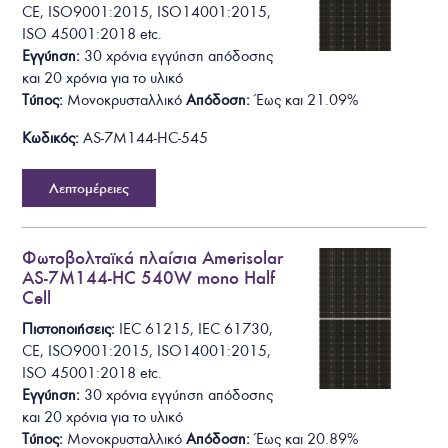
C
E
,
I
S
O
9
0
0
1
:
2
0
1
5
,
I
S
O
1
4
0
0
1
:
2
0
1
5
,
ISO 45001:2018
etc.
Εγγύηση:
30 χρόνια εγγύηση απόδοσης
και 20 χρόνια για το υλικό
Τύπος:
Μονοκρυσταλλικό
Απόδοση:
Έως και
2
1
.
09
%
Κωδικός:
AS-7M144-HC-545
Λεπτομέρειες
Φωτοβολταϊκά πλαίσια Amerisolar
AS-7M144-HC 540W mono Half
Cell
Πιστοποιήσεις:
I
E
C
6
1
2
1
5
,
I
E
C
6
1
7
3
0
,
C
E
,
I
S
O
9
0
0
1
:
2
0
1
5
,
I
S
O
1
4
0
0
1
:
2
0
1
5
,
ISO 45001:2018
etc.
Εγγύηση:
30 χρόνια εγγύηση απόδοσης
και 20 χρόνια για το υλικό
Τύπος:
Μονοκρυσταλλικό
Απόδοση:
Έως και
2
0
.
8
9
%