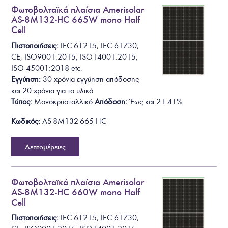
Φωτοβολταϊκά πλαίσια Amerisolar
AS-8M132-HC 665W mono Half
Cell
Πιστοποιήσεις:
I
E
C
6
1
2
1
5
,
I
E
C
6
1
7
3
0
,
C
E
,
I
S
O
9
0
0
1
:
2
0
1
5
,
I
S
O
1
4
0
0
1
:
2
0
1
5
,
ISO 45001:2018
etc.
Εγγύηση:
30 χρόνια εγγύηση απόδοσης
και 20 χρόνια για το υλικό
Τύπος:
Μονοκρυσταλλικό
Απόδοση:
Έως και
2
1
.
41
%
Κωδικός:
AS-8M132-665 HC
Λεπτομέρειες
Φωτοβολταϊκά πλαίσια Amerisolar
AS-8M132-HC 660W mono Half
Cell
Πιστοποιήσεις:
I
E
C
6
1
2
1
5
,
I
E
C
6
1
7
3
0
,