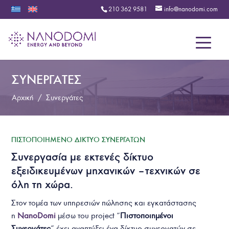
210 362 9581
info@nanodomi.com
Menu
ΣΥΝΕΡΓΑΤΕΣ
Αρχική
/
Συνεργάτες
ΠΙΣΤΟΠΟΙΗΜΕΝΟ ΔΙΚΤΥΟ ΣΥΝΕΡΓΑΤΩΝ
Συνεργασία με εκτενές δίκτυο
εξειδικευμένων μηχανικών – τεχνικών σε
όλη τη χώρα.
Στον τομέα των υπηρεσιών πώλησης και εγκατάστασης
η
NanoDomi
μέσω του project “
Πιστοποιημένοι
Συνεργάτες
” έχει αναπτύξει ένα δίκτυο συνεργατών σε