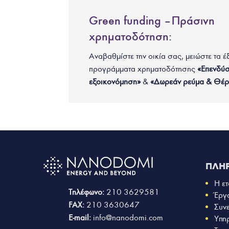
Green funding – Πράσινη
χρηματοδότηση:
Αναβαθμίστε την οικία σας, μειώστε τα έ
προγράμματα χρηματοδότησης
«Επενδύσ
εξοικονόμηση»
&
«Δωρεάν ρεύμα & Θέ
ΠΛΗ
Η ετ
Τηλέφωνο:
210 3629581
Έργ
FAX:
210 3630647
Συν
E-mail:
info@nanodomi.com
Υπη