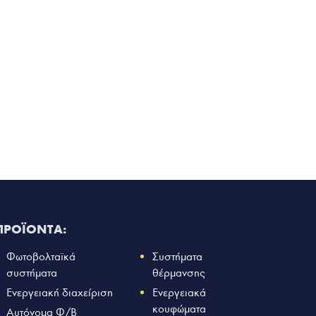
ΠΡΟΪΟΝΤΑ:
Φωτοβολταϊκά
Συστήματα
συστήματα
θέρμανσης
Ενεργειακή διαχείριση
Ενεργειακά
κουφώματα
Αυτόνομα Φ/Β