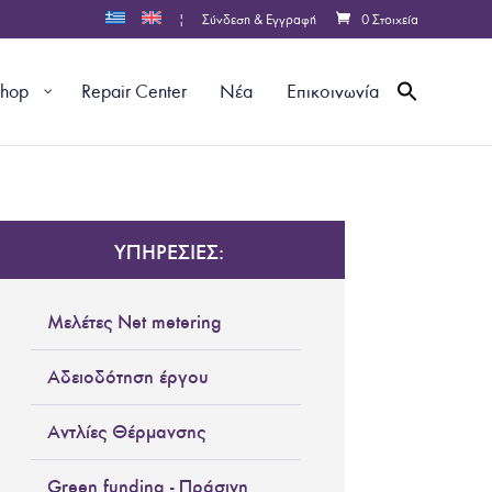
|
Σύνδεση & Εγγραφή
0 Στοιχεία
shop
Repair Center
Νέα
Επικοινωνία
ΥΠΗΡΕΣΙΕΣ:
Μελέτες Net metering
Αδειοδότηση έργου
Αντλίες Θέρμανσης
Green funding - Πράσινη