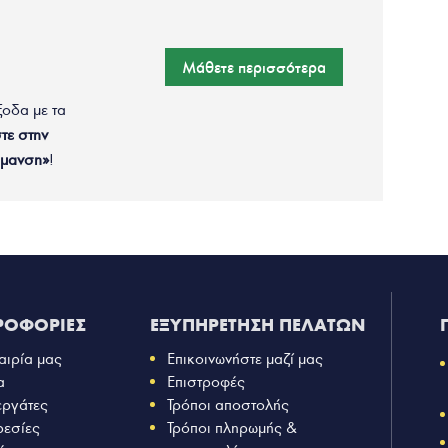
Μάθετε περισσότερα
ξοδα με τα
τε στην
ρμανση»
!
ΡΟΦΟΡΙΕΣ
ΕΞΥΠΗΡΕΤΗΣΗ ΠΕΛΑΤΩΝ
αιρία μας
Επικοινωνήστε μαζί μας
α
Επιστροφές
εργάτες
Τρόποι αποστολής
ρεσίες
Τρόποι πληρωμής &