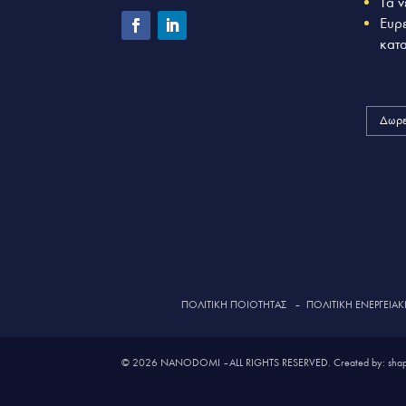
Τα ν
Ευρ
κατ
Δωρε
ΠΟΛΙΤΙΚΗ ΠΟΙΟΤΗΤΑΣ
–
ΠΟΛΙΤΙΚΗ ΕΝΕΡΓΕΙΑΚΗ
© 2026 NANODOMI – ALL RIGHTS RESERVED. Created by: shap