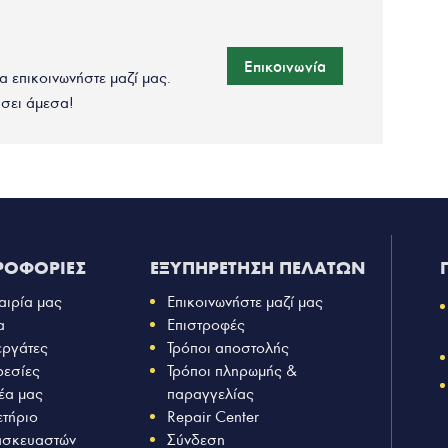
Επικοινωνία
να επικοινωνήστε μαζί μας.
σει άμεσα!
ΡΟΦΟΡΙΕΣ
ΕΞΥΠΗΡΕΤΗΣΗ ΠΕΛΑΤΩΝ
αιρία μας
Επικοινωνήστε μαζί μας
α
Επιστροφές
εργάτες
Τρόποι αποστολής
ρεσίες
Τρόποι πληρωμής &
έα μας
παραγγελίας
ετήριο
Repair Center
ασκευαστών
Σύνδεση