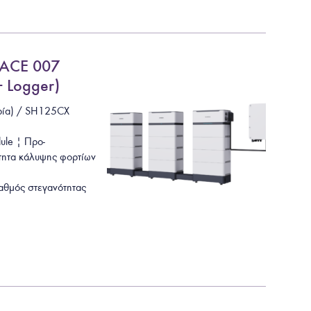
 ACE 007
 Logger)
ρία) / SH125CX
ule | Προ-
ητα κάλυψης φορτίων
αθμός στεγανότητας