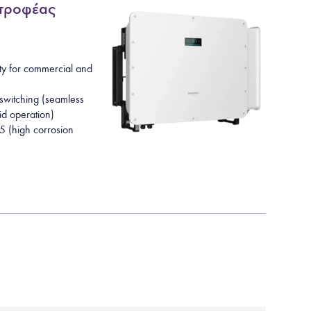
στροφέας
ty for commercial and
 switching (seamless
id operation)
5 (high corrosion