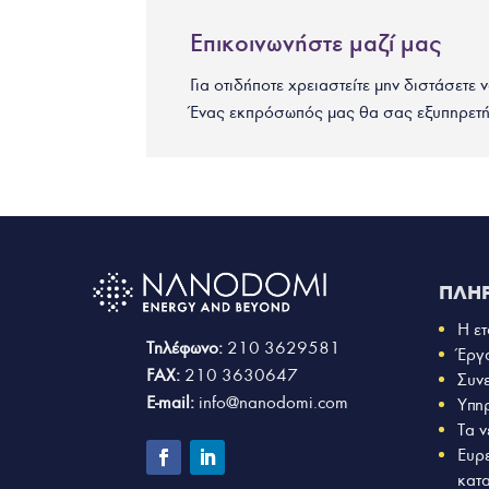
Επικοινωνήστε μαζί μας
Για οτιδήποτε χρειαστείτε μην διστάσετε 
Ένας εκπρόσωπός μας θα σας εξυπηρετή
ΠΛΗ
Η ετ
Τηλέφωνο:
210 3629581
Έργ
FAX:
210 3630647
Συν
E-mail:
info@nanodomi.com
Υπη
Τα ν
Ευρ
κατ