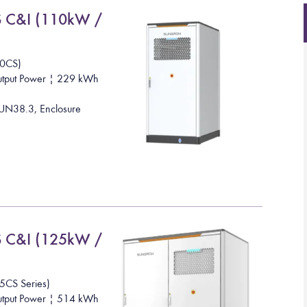
S C&I (110kW /
00CS)
utput Power | 229 kWh
 UN38.3, Enclosure
S C&I (125kW /
5CS Series)
utput Power | 514 kWh