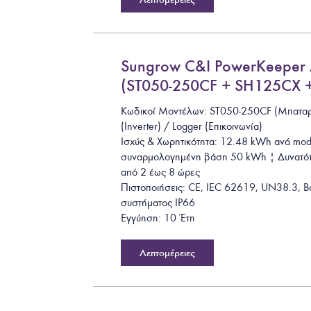
Sungrow C&I PowerKeeper
(ST050-250CF + SH125CX +
Κωδικοί Μοντέλων: ST050-250CF (Μπατα
(Inverter) / Logger (Επικοινωνία)
Ισχύς & Χωρητικότητα: 12.48 kWh ανά mod
συναρμολογημένη βάση 50 kWh | Δυνατότ
από 2 έως 8 ώρες
Πιστοποιήσεις: CE, IEC 62619, UN38.3, Β
συστήματος IP66
Εγγύηση: 10 Έτη
Λεπτομέρειες