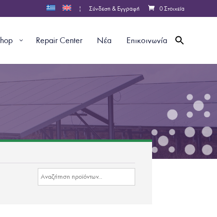
|
Σύνδεση & Εγγραφή
0 Στοιχεία
shop
Repair Center
Νέα
Επικοινωνία