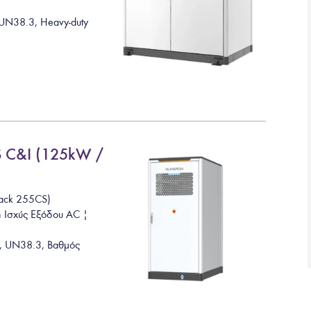
, UN38.3, Heavy-duty
S C&I (125kW /
ack 255CS)
ή Ισχύς Εξόδου AC |
7, UN38.3, Βαθμός