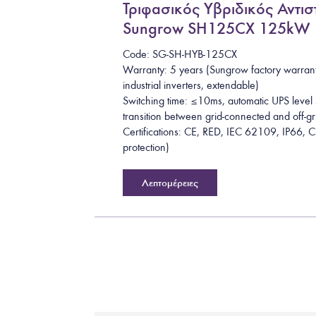
Τριφασικός Υβριδικός Αντι
Sungrow SH125CX 125kW
Code: SG-SH-HYB-125CX
Warranty: 5 years (Sungrow factory warran
industrial inverters, extendable)
Switching time: ≤10ms, automatic UPS level
transition between grid-connected and off-gr
Certifications: CE, RED, IEC 62109, IP66, C
protection)
Λεπτομέρειες