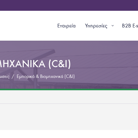
Εταιρεία
Υπηρεσίες
B2B E-
ΗΧΑΝΙΚΑ (C&I)
υσης
/
Εμπορικά & Βιομηχανικά (C&I)