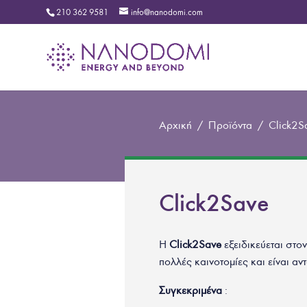
210 362 9581
info@nanodomi.com
Αρχική
/
Προϊόντα
/
Click2S
Click2Save
Η
Click2Save
εξειδικεύεται στο
πολλές καινοτομίες και είναι α
Συγκεκριμένα
: