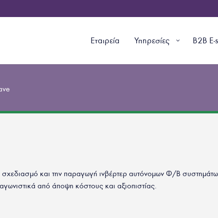
Εταιρεία
Υπηρεσίες
B2B E-
ave
ν σχεδιασμό και την παραγωγή ινβέρτερ αυτόνομων Φ/Β συστημάτ
νταγωνιστικά από άποψη κόστους και αξιοπιστίας.