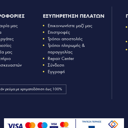
ΡΟΦΟΡΙΕΣ
ΕΞΥΠΗΡΕΤΗΣΗ ΠΕΛΑΤΩΝ
αιρία μας
Επικοινωνήστε μαζί μας
α
Επιστροφές
εργάτες
Τρόποι αποστολής
ρεσίες
Τρόποι πληρωμής &
έα μας
παραγγελίας
ετήριο
Repair Center
ασκευαστών
Σύνδεση
Εγγραφή
άν ρεύμα με χρηματοδότηση έως 100%