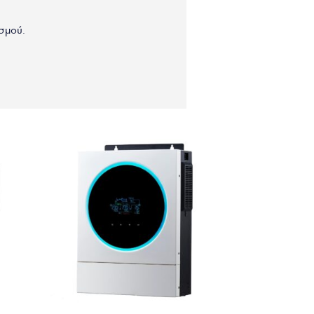
σμού.