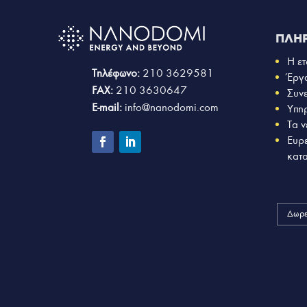
ΠΛΗ
Η ετ
Τηλέφωνο:
210 3629581
Έργ
FAX:
210 3630647
Συν
E-mail:
info@nanodomi.com
Υπη
Τα ν
Ευρ
κατ
Δωρε