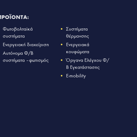
ΠΡΟΪΟΝΤΑ:
Φωτοβολταϊκά
Συστήματα
συστήματα
θέρμανσης
Ενεργειακή διαχείριση
Ενεργειακά
κουφώματα
Αυτόνομα Φ/Β
συστήματα – φωτισμός
Όργανα Ελέγχου Φ/
Β Εγκατάστασης
E-mobility