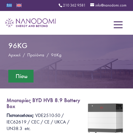
210 362 9581
info@nanodomi.com
Menu
96KG
Αρχική
/
Προϊόντα
/
96Kg
Μπαταρίες BYD HVB 8.9 Battery
Box
Πιστοποιήσεις:
VDE2510-50 /
IEC62619 / CEC / CE / UKCA /
UN38.3
etc.