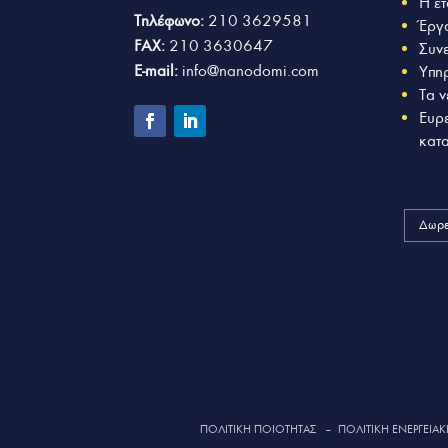
Η ετ
Τηλέφωνο:
210 3629581
Έργ
FAX:
210 3630647
Συν
E-mail:
info@nanodomi.com
Υπη
Τα ν
Ευρ
κατ
Δωρε
ΠΟΛΙΤΙΚΗ ΠΟΙΟΤΗΤΑΣ
–
ΠΟΛΙΤΙΚΗ ΕΝΕΡΓΕΙΑΚΗ