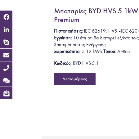
Μπαταρίες BYD HVS 5.1kWh
Premium
Πιστοποιήσεις:
lEC 62619
, HVS – IEC 62
Εγγύηση:
10 έτη ότι θα
διατηρεί εξήντα τοι
Χρησιμοποίητης Ενέργειας.
χωρητικότητα:
5.12
kWh
Τύπου:
Λιθίου
Κωδικός:
BYD HVS-5.1
Λεπτομέρειες