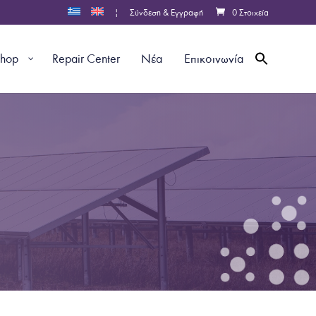
|
Σύνδεση & Εγγραφή
0 Στοιχεία
shop
Repair Center
Νέα
Επικοινωνία