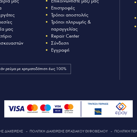
αιρία μας
Επικοινωνήστε μαζί μας
α
Επιστροφές
εργάτες
Τρόποι αποστολής
ρεσίες
Τρόποι πληρωμής &
έα μας
παραγγελίας
ετήριο
Repair Center
ασκευαστών
Σύνδεση
Εγγραφή
άν ρεύμα με χρηματοδότηση έως 100%
Σ ΔΙΑΧΕΙΡΙΣΗΣ
–
ΠΟΛΙΤΙΚΗ ΔΙΑΧΕΙΡΙΣΗΣ ΕΡΓΑΣΙΑΚΟΥ ΕΚΦΟΒΙΣΜΟΥ
–
ΠΟΛΙΤΙΚΗ ΠΕΡ