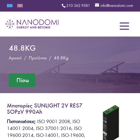
210 362 9581
info@nanodomi.com
Menu
48.8KG
Αρχική
/
Προϊόντα
/
48.8Kg
Μπαταρίες SUNLIGHT 2V RES7
SOPzV 990Ah
Πιστοποιήσεις:
ISO 9001:2008, ISO
14001:2004, ISO 37001:2016, ISO
19600:2014, ISO-14001, ISO-19600,