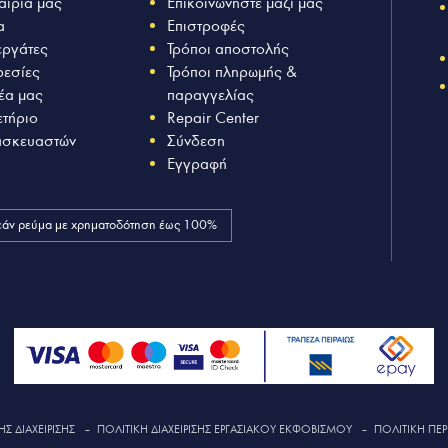
αιρία μας
Επικοινωνήστε μαζί μας
α
Επιστροφές
εργάτες
Τρόποι αποστολής
ρεσίες
Τρόποι πληρωμής &
έα μας
παραγγελίας
ετήριο
Repair Center
ασκευαστών
Σύνδεση
Εγγραφή
άν ρεύμα με χρηματοδότηση έως 100%
Σ ΔΙΑΧΕΙΡΙΣΗΣ
–
ΠΟΛΙΤΙΚΗ ΔΙΑΧΕΙΡΙΣΗΣ ΕΡΓΑΣΙΑΚΟΥ ΕΚΦΟΒΙΣΜΟΥ
–
ΠΟΛΙΤΙΚΗ ΠΕΡ