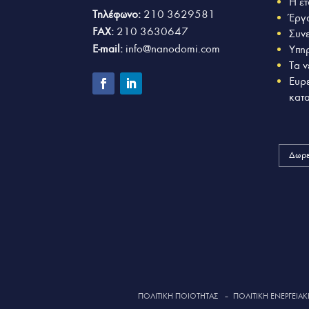
Η ετ
Τηλέφωνο:
210 3629581
Έργ
FAX:
210 3630647
Συν
E-mail:
info@nanodomi.com
Υπη
Τα ν
Ευρ
κατ
Δωρε
ΠΟΛΙΤΙΚΗ ΠΟΙΟΤΗΤΑΣ
–
ΠΟΛΙΤΙΚΗ ΕΝΕΡΓΕΙΑΚΗ