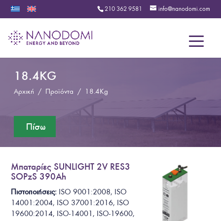
210 362 9581
info@nanodomi.com
Menu
18.4KG
Αρχική
/
Προϊόντα
/
18.4Kg
Μπαταρίες SUNLIGHT 2V RES3
SOPzS 390Ah
Πιστοποιήσεις:
ISO 9001:2008, ISO
14001:2004, ISO 37001:2016, ISO
19600:2014, ISO-14001, ISO-19600,