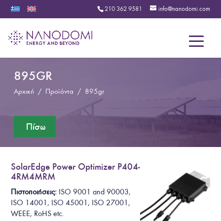
210 362 9581
info@nanodomi.com
Menu
895GR
Αρχική
/
Προϊόντα
/
895gr
SolarEdge Power Optimizer P404-
4RM4MRM
Πιστοποιήσεις:
ISO 9001 and 90003,
ISO 14001, ISO 45001, ISO 27001,
WEEE, RoHS
etc.