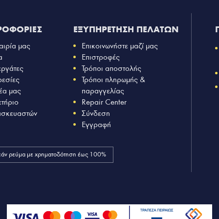
ΡΟΦΟΡΙΕΣ
ΕΞΥΠΗΡΕΤΗΣΗ ΠΕΛΑΤΩΝ
αιρία μας
Επικοινωνήστε μαζί μας
α
Επιστροφές
εργάτες
Τρόποι αποστολής
ρεσίες
Τρόποι πληρωμής &
έα μας
παραγγελίας
ετήριο
Repair Center
ασκευαστών
Σύνδεση
Εγγραφή
άν ρεύμα με χρηματοδότηση έως 100%