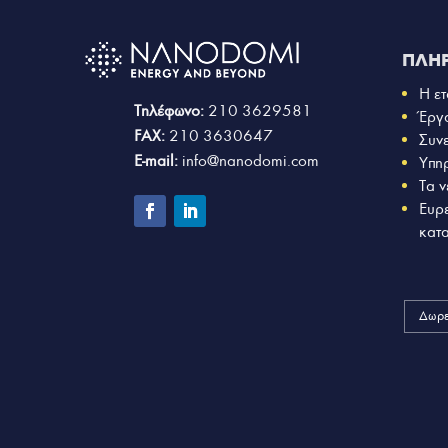
ΠΛΗ
Η ετ
Τηλέφωνο:
210 3629581
Έργ
FAX:
210 3630647
Συν
E-mail:
info@nanodomi.com
Υπη
Τα ν
Ευρ
κατ
Δωρε