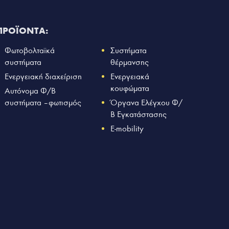
ΠΡΟΪΟΝΤΑ:
Φωτοβολταϊκά
Συστήματα
συστήματα
θέρμανσης
Ενεργειακή διαχείριση
Ενεργειακά
κουφώματα
Αυτόνομα Φ/Β
συστήματα – φωτισμός
Όργανα Ελέγχου Φ/
Β Εγκατάστασης
E-mobility