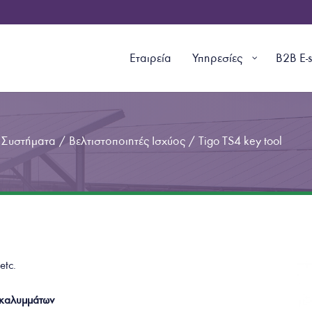
Εταιρεία
Υπηρεσίες
B2B E-
 Συστήματα
/
Βελτιστοποιητές Ισχύος
/
Tigo TS4 key tool
7
etc.
 καλυμμάτων