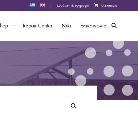
|
Σύνδεση & Εγγραφή
0 Στοιχεία
shop
Repair Center
Νέα
Επικοινωνία