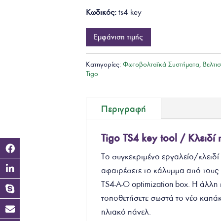
Κωδικός:
ts4 key
Εμφάνιση τιμής
Κατηγορίες:
Φωτοβολταϊκά Συστήματα
,
Βελτι
Tigo
Περιγραφή
Tigo TS4 key tool /
Κλειδί
Το συγκεκριμένο εργαλείο/κλειδί
αφαιρέσετε το κάλυμμα από τους 
TS4-A-O optimization box. Η άλλη
τοποθετήσετε σωστά το νέο καπάκ
ηλιακό πάνελ.