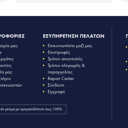
ΡΟΦΟΡΙΕΣ
ΕΞΥΠΗΡΕΤΗΣΗ ΠΕΛΑΤΩΝ
αιρία μας
Επικοινωνήστε μαζί μας
α
Επιστροφές
εργάτες
Τρόποι αποστολής
ρεσίες
Τρόποι πληρωμής &
έα μας
παραγγελίας
ετήριο
Repair Center
ασκευαστών
Σύνδεση
Εγγραφή
άν ρεύμα με χρηματοδότηση έως 100%