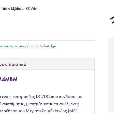
 Τάση Εξόδου
:
80Vdc
στοποιητές Ισχύος
Brand:
SolarEdge
ρακτηριστικά
4RM4MBM
ι ένας μετατροπέας DC/DC που συνδέεται με
 συστήματος, μετατρέποντάς τα σε έξυπνες
λούθηση του Μέγιστυ Σημείυ Ισχύος (MPP)