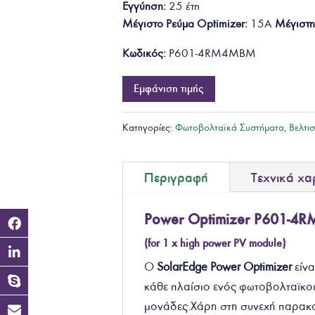
Εγγύηση:
25 έτη
Μέγιστο Ρεύμα Optimizer:
15A
Μέγιστη
Κωδικός:
P601-4RM4MBM
Εμφάνιση τιμής
Κατηγορίες:
Φωτοβολταϊκά Συστήματα
,
Βελτι
Περιγραφή
Τεχνικά χα
Power Optimizer P601-
(for 1 x
high
power PV
module)
Ο
SolarEdge Power Optimizer
είνα
κάθε πλαίσιο ενός φωτοβολταϊκού
μονάδες.Χάρη στη συνεχή παρακο