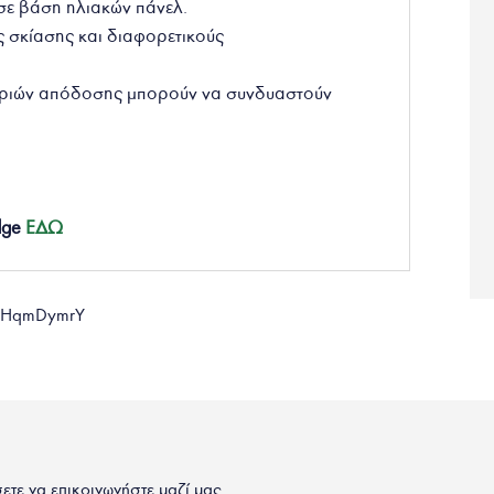
ε βάση ηλιακών πάνελ.
ς σκίασης και διαφορετικούς
οριών απόδοσης μπορούν να συνδυαστούν
dge
ΕΔΩ
FDHqmDymrY
σετε να επικοινωνήστε μαζί μας.