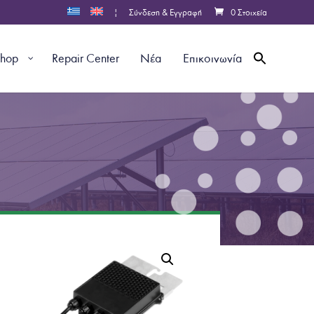
|
Σύνδεση & Εγγραφή
0 Στοιχεία
shop
Repair Center
Νέα
Επικοινωνία