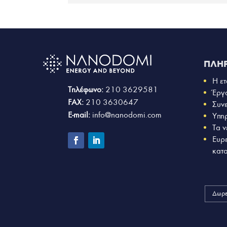
ΠΛΗ
Η ετ
Τηλέφωνο:
210 3629581
Έργ
FAX:
210 3630647
Συν
E-mail:
info@nanodomi.com
Υπη
Τα ν
Ευρ
κατ
Δωρε