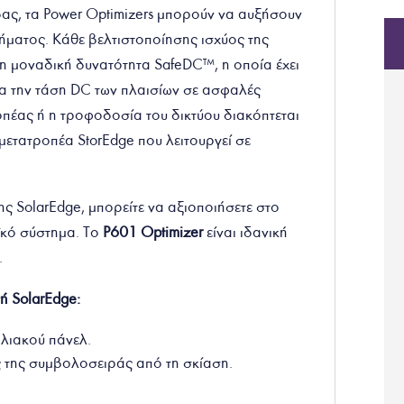
ας, τα Power Optimizers μπορούν να αυξήσουν
ήματος. Κάθε βελτιστοποίησης ισχύος της
τη μοναδική δυνατότητα SafeDC™, η οποία έχει
ατα την τάση DC των πλαισίων σε ασφαλές
πέας ή η τροφοδοσία του δικτύου διακόπτεται
 μετατροπέα StorEdge που λειτουργεί σε
ης SolarEdge, μπορείτε να αξιοποιήσετε στο
κό σύστημα. Το
P601 Optimizer
είναι ιδανική
.
ή SolarEdge:
λιακού πάνελ.
της συμβολοσειράς από τη σκίαση.