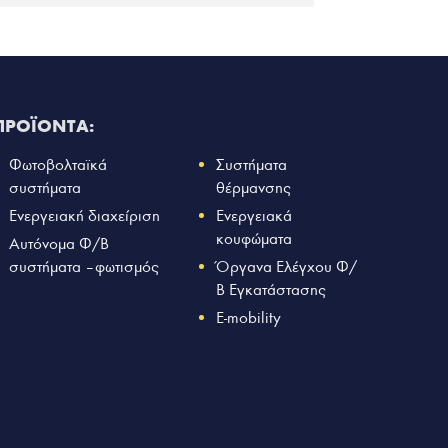
ΠΡΟΪΟΝΤΑ:
Φωτοβολταϊκά
Συστήματα
συστήματα
θέρμανσης
Ενεργειακή διαχείριση
Ενεργειακά
κουφώματα
Αυτόνομα Φ/Β
συστήματα – φωτισμός
Όργανα Ελέγχου Φ/
Β Εγκατάστασης
E-mobility