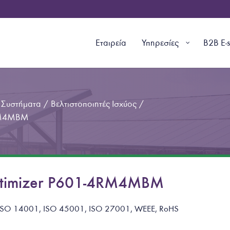
Εταιρεία
Υπηρεσίες
B2B E-
 Συστήματα
/
Βελτιστοποιητές Ισχύος
/
4RM4MBM
ptimizer P601-4RM4MBM
ISO 14001, ISO 45001, ISO 27001, WEEE, RoHS