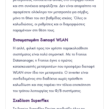
και στη συνέχεια ασφαλίζεται. Δεν είναι απαραίτητο να
αφαιρέσετε ολόκληρο τον μετατροπέα για σέρβις,
μόνο τη θήκη του σετ βαθμίδας ισχύος. Όλες οι
καλωδιώσεις, οι ρυθμίσεις και οι διαμορφώσεις
παραμένουν στη θέση τους.
Ενσωματωμένη διεπαφή WLAN
Η απλή, φιλική προς τον χρήστη παρακολούθηση
συστήματος είναι πολύ σημαντική. Με το Fronius
Datamanager, η Fronius έγινε ο πρώτος
κατασκευαστής μετατροπέων που προσφέρει διεπαφή
WLAN στον ίδιο τον μετατροπέα. Ο inverter είναι
συνδεδεμένος στο διαδίκτυο χωρίς πρόσθετη
καλωδίωση και σας παρέχει την τέλεια επισκόπηση
του τρόπου λειτουργίας του Φ/Β συστήματος.
Σχεδίαση SuperFlex
Το Fronius SuperFlex Design συνδυάζει όλες τις