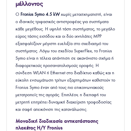
μέλλοντος
Ο
Fronius Symo
4.5
kW
χωρίς μετασχηματιστή, είναι
ο ιδανικός τριφασικός αντιστροφέας για συστήματα
κάθε μεγέθους. Η υψηλή τάση συστήματος, το μεγάλο
εύρος τάσης εισόδου και οι δύο ιχνηλάτες MPP
εξασφαλίζουν μέγιστη ευελιξία στο σχεδιασμό του
συστήματος. Λόγω του σχεδίου SuperFlex, το Fronius
Symo είναι η τέλεια απάντηση σε ακανόνιστο σχήμα ή
διαφορετικούς προσανατολισμούς οροφής. Η
σύνδεση WLAN ή Ethernet στο διαδίκτυο καθώς και η
εύκολη ενσωμάτωση τρίτων εξαρτημάτων καθιστούν το
Fronius Symo έναν από τους πιο επικοινωνιακούς
μετατροπείς της αγοράς. Επιπλέον, η διεπαφή του
μετρητή επιτρέπει δυναμική διαχείριση τροφοδοσίας
και σαφή απεικόνιση της κατανάλωσης.
Μοναδική διαδικασία αντικατάστασης
πλακέτας Η/Υ Fronius