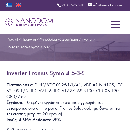
210 362 9581
info@nanodomi.com
Menu
Αρχική
/
Προϊόντα
/
Φωτοβολταϊκά Συστήματα
/
Inverter
/
Inverter Fronius Symo 4.5-3-S
Inverter Fronius Symo 4.5-3-S
Πιστοποιήσεις:
DIN V VDE 0126-1-1/A1, VDE AR N 4105, IEC
62109-1/-2, IEC 62116, IEC 61727, AS 3100, CER 06-190,
G83/2 etc.
Εγγύηση:
10 χρόνια εγγύηση μέσω της εγγραφής του
μετατροπέα στο online portal Fronius Solar.web
(με δυνατότητα
επέκτασης μέχρι τα 20 χρόνια)
Ισχύς:
4.5kW
Απόδοση:
98%