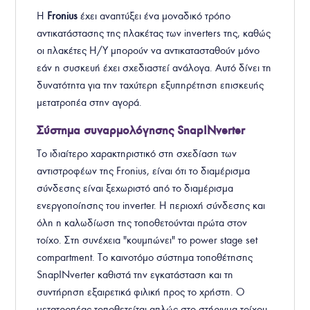
Η
Fronius
έχει αναπτύξει ένα
μοναδικό τρόπο
αντικατάστασης της πλακέτας των inverters της, καθώς
οι πλακέτες Η/Υ μπορούν να αντικατασταθούν μόνο
εάν η συσκευή έχει σχεδιαστεί ανάλογα. Αυτό δίνει τη
δυνατότητα για την ταχύτερη εξυπηρέτηση επισκευής
μετατροπέα στην αγορά.
Σύστημα συναρμολόγησης SnapINverter
Το ιδιαίτερο χαρακτηριστικό στη σχεδίαση των
αντιστροφέων της Fronius, είναι ότι το διαμέρισμα
σύνδεσης είναι ξεχωριστό από το διαμέρισμα
ενεργοποίησης του inverter. Η περιοχή σύνδεσης και
όλη η καλωδίωση της τοποθετούνται πρώτα στον
τοίχο. Στη συνέχεια "κουμπώνει" το power stage set
compartment. Το καινοτόμο σύστημα τοποθέτησης
SnapINverter καθιστά την εγκατάσταση και τη
συντήρηση εξαιρετικά φιλική προς το χρήστη. Ο
μετατροπέας τοποθετείται απλώς στο στήριγμα τοίχου