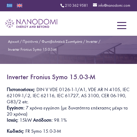
210 362 9581
info@nanodomi.com
Menu
Αρχική
/
Προϊόντα
/
Φωτοβολταϊκά Συστήματα
/
Inverter
/
Inverter Fronius Symo 15.0-3-M
Inverter Fronius Symo 15.0-3-M
Πιστοποιήσεις:
DIN V VDE 0126-1-1/A1, VDE AR N 4105, IEC
62109-1/-2, IEC 62116, IEC 61727, AS 3100, CER 06-190,
G83/2 etc.
Εγγύηση:
7 χρόνια εγγύηση
(με δυνατότητα επέκτασης μέχρι τα
20 χρόνια)
Ισχύς:
15kW
Απόδοση:
98.1%
Κωδικός:
FR Symo 15.0-3-M