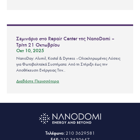
Σεμινάριο στο Repair Center της NanoDomi –
Τρίτη 21 Οκτωβρίου
Οκτ 10, 2025
NanoDay: Alumil, Kostal & Dyness – Ολοκληρωμένες Λύσεις
για Φωτοβολταϊκά Συστήματα: Από τη Στήριξη έως την
Αποθήκευση Ενέργειας Την...
Διαβάστε Περισσότερα
Τηλέφωνο:
210 3629581
FAX:
210 3630647