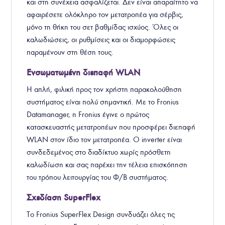
και στη συνέχεια ασφαλίζεται. Δεν είναι απαραίτητο να
αφαιρέσετε ολόκληρο τον μετατροπέα για σέρβις,
μόνο τη θήκη του σετ βαθμίδας ισχύος. Όλες οι
καλωδιώσεις, οι ρυθμίσεις και οι διαμορφώσεις
παραμένουν στη θέση τους.
Ενσωματωμένη διεπαφή WLAN
Η απλή, φιλική προς τον χρήστη παρακολούθηση
συστήματος είναι πολύ σημαντική. Με το Fronius
Datamanager, η Fronius έγινε ο πρώτος
κατασκευαστής μετατροπέων που προσφέρει διεπαφή
WLAN στον ίδιο τον μετατροπέα. Ο inverter είναι
συνδεδεμένος στο διαδίκτυο χωρίς πρόσθετη
καλωδίωση και σας παρέχει την τέλεια επισκόπηση
του τρόπου λειτουργίας του Φ/Β συστήματος.
Σχεδίαση SuperFlex
Το Fronius SuperFlex Design συνδυάζει όλες τις