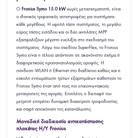
Ο
Fronius Symo
15.0
kW
χωρίς μετασχηματιστή, είναι
ο ιδανικός τριφασικός αντιστροφέας για συστήματα
κάθε μεγέθους. Η υψηλή τάση συστήματος, το μεγάλο
εύρος τάσης εισόδου και οι δύο ιχνηλάτες MPP
εξασφαλίζουν μέγιστη ευελιξία στο σχεδιασμό του
συστήματος. Λόγω του σχεδίου SuperFlex, το Fronius
Symo είναι η τέλεια απάντηση σε ακανόνιστο σχήμα ή
διαφορετικούς προσανατολισμούς οροφής. Η
σύνδεση WLAN ή Ethernet στο διαδίκτυο καθώς και η
εύκολη ενσωμάτωση τρίτων εξαρτημάτων καθιστούν το
Fronius Symo έναν από τους πιο επικοινωνιακούς
μετατροπείς της αγοράς. Επιπλέον, η διεπαφή του
μετρητή επιτρέπει δυναμική διαχείριση τροφοδοσίας
και σαφή απεικόνιση της κατανάλωσης.
Μοναδική διαδικασία αντικατάστασης
πλακέτας Η/Υ Fronius