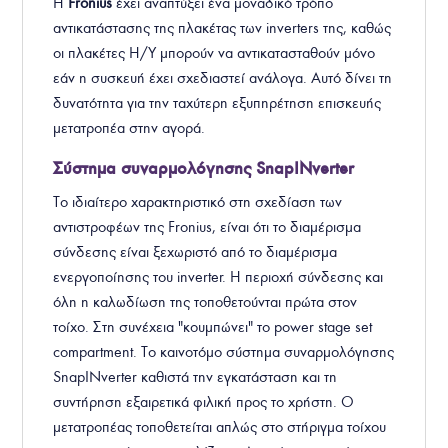
Η
Fronius
έχει αναπτύξει ένα
μοναδικό τρόπο
αντικατάστασης της πλακέτας των inverters της, καθώς
οι πλακέτες Η/Υ μπορούν να αντικατασταθούν μόνο
εάν η συσκευή έχει σχεδιαστεί ανάλογα. Αυτό δίνει τη
δυνατότητα για την ταχύτερη εξυπηρέτηση επισκευής
μετατροπέα στην αγορά.
Σύστημα
συναρμολόγησης
SnapINverter
Το ιδιαίτερο χαρακτηριστικό στη σχεδίαση των
αντιστροφέων της Fronius, είναι ότι το διαμέρισμα
σύνδεσης είναι ξεχωριστό από το διαμέρισμα
ενεργοποίησης του inverter. Η περιοχή σύνδεσης και
όλη η καλωδίωση της τοποθετούνται πρώτα στον
τοίχο. Στη συνέχεια "κουμπώνει" το power stage set
compartment. Το καινοτόμο σύστημα συναρμολόγησης
SnapINverter καθιστά την εγκατάσταση και τη
συντήρηση εξαιρετικά φιλική προς το χρήστη. Ο
μετατροπέας τοποθετείται απλώς στο στήριγμα τοίχου