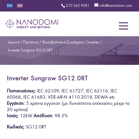
210 362 9581
info@nanodomi.com
Menu
Αρχική
/
Προϊόντα
/
Φωτοβολταϊκά Συστήματα
/
Inverter
/
Inverter Sungrow SG12.0RT
Inverter Sungrow SG12.0RT
Πιστοποιήσεις:
IEC 62109, IEC 61727, IEC 62116, IEC
60068, IEC 61683, VDE-AR-N 4110:2018
, DEWA
etc.
Εγγύηση:
5 χρόνια εγγύηση
(με δυνατότητα επέκτασης μέχρι τα
20 χρόνια)
Ισχύς:
12kW
Απόδοση:
98.5%
Κωδικός:
SG12.0RT