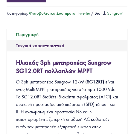
Κατηγορίες:
Φωτοβολταϊκά Συστήματα
,
Inverter
Brand:
Sungrow
Περιγραφή
Τεχνικά χαρακτηριστικά
Ηλιακός 3ph μετατροπέας Sungrow
SG12.0RT πολλαπλών MPPT
Ο 3ph μετατροπέας Sungrow 12kW
(
SG12RT
)
είναι
ένας Multi-MPPT μετατροπέας για σύστημα 1000 Vdc.
Το SG12.0RT διαθέτει διακόπτη σφάλματος (AFCI) και
συσκευή προστασίας από υπέρταση (SPD) τύπου I και
II. Η ενσωματωμένη προστασία NS και η
πατενταρισμένη εξωτερική υποδοχή AC καθιστούν
αυτόν τον μετατροπέα εξαιρετικά εύκολο στην