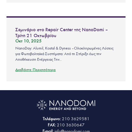
Σεμινάριο στο Repair Center της NanoDomi –
Τρίτη 21 Οκτωβρίου
Οκτ 10, 2025
NanoDay: Alumil, Kostal & Dyness – Ολοκληρωμένες Λύσεις
για Φωτοβολταϊκά Συστήματα: Από τη Στήριξη έως την
Αποθήκευση Ενέργειας Την...
Διαβάστε Περισσότερα
Τηλέφωνο:
210 3629581
FAX:
210 3630647
E-mail:
info@nanodomi.com