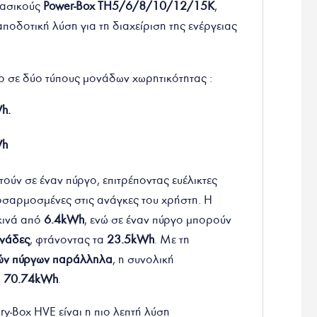
φασικούς
Power-Box TH5/6/8/10/12/15K
,
ποδοτική λύση για τη διαχείριση της ενέργειας
μο σε δύο τύπους μονάδων χωρητικότητας :
h.
h
ύν σε έναν πύργο, επιτρέποντας ευέλικτες
σαρμοσμένες στις ανάγκες του χρήστη. Η
κινά από
6.4kWh
, ενώ σε έναν πύργο μπορούν
ονάδες
, φτάνοντας τα
23.5kWh
. Με τη
ιών πύργων παράλληλα
, η συνολική
α
70.74kWh
.
tery-Box HVE είναι η πιο λεπτή λύση