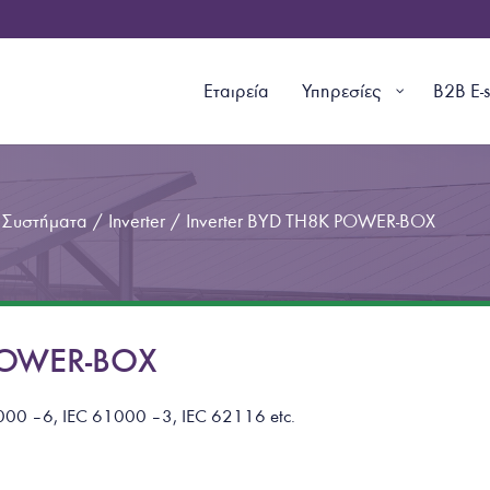
Εταιρεία
Υπηρεσίες
B2B E-
 Συστήματα
/
Inverter
/
Inverter BYD TH8K POWER-BOX
 POWER-BOX
1000 – 6, IEC 61000 – 3, IEC 62116
etc.