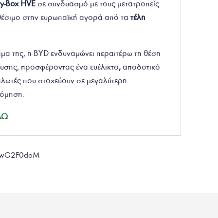
ry-Box HVE
σε συνδυασμό με τους μετατροπείς
αθέσιμο στην ευρωπαϊκή αγορά από τα
τέλη
μα της, η BYD ενδυναμώνει περαιτέρω τη θέση
ευσης, προσφέροντας ένα ευέλικτο
,
αποδοτικό
αλωτές που στοχεύουν σε μεγαλύτερη
νόμηση.
ΔΩ
YLwG2F0doM