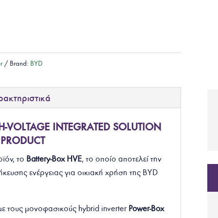
er
Brand:
BYD
ρακτηριστικά
IGH-VOLTAGE INTEGRATED SOLUTION
PRODUCT
οϊόν, το
Battery-Box HVE
, το οποίο αποτελεί την
ευσης ενέργειας για οικιακή χρήση της BYD
 με τους μονοφασικούς
hybrid
inverter
Power-Box