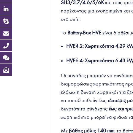
SH3/3.7/4.6/5/6K
και τους τρι
παρέχοντας μια ενοποιημένη και α
στο σπίτι.
Το
Battery-Box HVE
είναι διαθέσι
HVE4.2: Χωρητικότητα 4.29 kW
HVE6.4: Χωρητικότητα 6.4
3
kW
Οι μονάδες μπορούν να συνδυαστο
διαμορφώσεις χωρητικότητας προ
ελάχιστη δυνατή χωρητικότητα ξε
να τοποθετηθούν έως
τέσσερις μ
δυνατότητα σύνδεσης
έως και τρ
χωρητικότητα μπορεί να φτάσει τ
Με
βάθος μόλις 140 mm
, το Bat