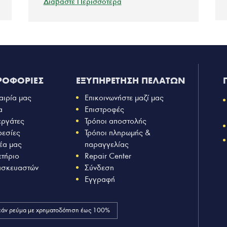
Διαβάστε Περισσότερα
ΡΟΦΟΡΙΕΣ
ΕΞΥΠΗΡΕΤΗΣΗ ΠΕΛΑΤΩΝ
αιρία μας
Επικοινωνήστε μαζί μας
α
Επιστροφές
εργάτες
Τρόποι αποστολής
ρεσίες
Τρόποι πληρωμής &
έα μας
παραγγελίας
ετήριο
Repair Center
ασκευαστών
Σύνδεση
Εγγραφή
άν ρεύμα με χρηματοδότηση έως 100%