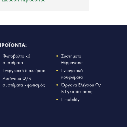
ΠΡΟΪΟΝΤΑ:
Φωτοβολταϊκά
Συστήματα
συστήματα
θέρμανσης
Ενεργειακή διαχείριση
Ενεργειακά
κουφώματα
Αυτόνομα Φ/Β
συστήματα – φωτισμός
Όργανα Ελέγχου Φ/
Β Εγκατάστασης
E-mobility