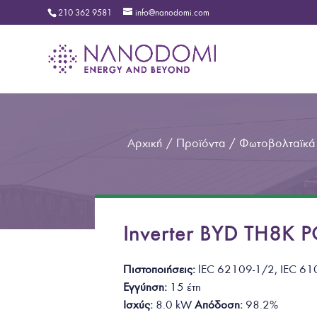
210 362 9581
info@nanodomi.com
Αρχική
/
Προϊόντα
/
Φωτοβολταϊκά
Inverter BYD TH8K
Πιστοποιήσεις:
lEC 62109-1/2
, IEC 6
Εγγύηση:
15 έτη
Ισχύς:
8.0 k
W
Απόδοση:
98.2%