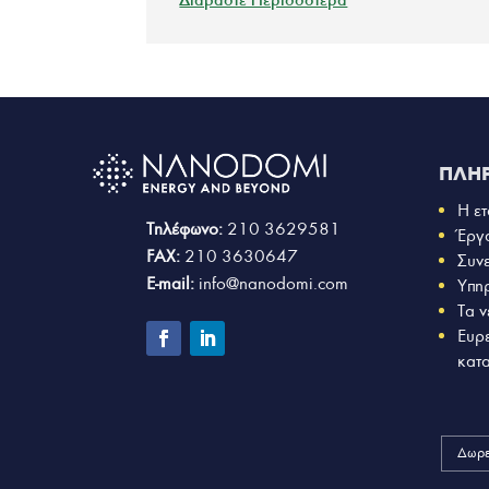
ΠΛΗ
Η ετ
Τηλέφωνο:
210 3629581
Έργ
FAX:
210 3630647
Συν
E-mail:
info@nanodomi.com
Υπη
Τα ν
Ευρ
κατ
Δωρε