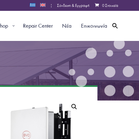
|
Σύνδεση & Εγγραφή
0 Στοιχεία
shop
Repair Center
Νέα
Επικοινωνία