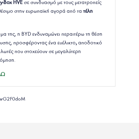
ry-Box HVE
σε συνδυασμό με τους μετατροπείς
αθέσιμο στην ευρωπαϊκή αγορά από τα
τέλη
μα της, η BYD ενδυναμώνει περαιτέρω τη θέση
ευσης, προσφέροντας ένα ευέλικτο
,
αποδοτικό
αλωτές που στοχεύουν σε μεγαλύτερη
νόμηση.
ΔΩ
YLwG2F0doM