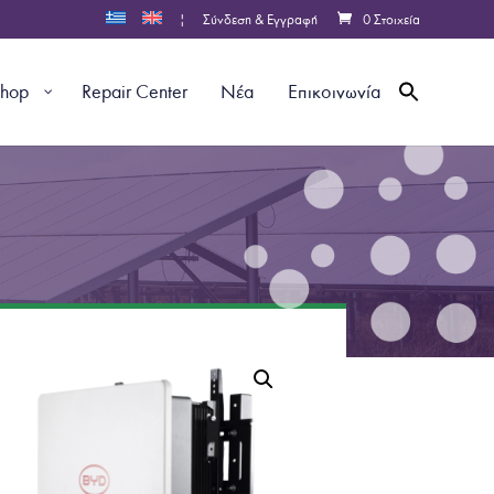
|
Σύνδεση & Εγγραφή
0 Στοιχεία
shop
Repair Center
Νέα
Επικοινωνία