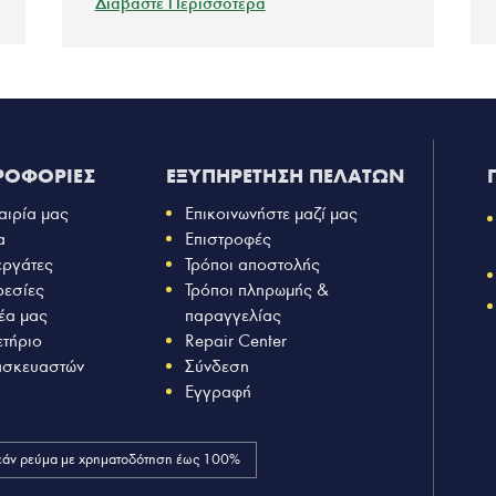
Διαβάστε Περισσότερα
ΡΟΦΟΡΙΕΣ
ΕΞΥΠΗΡΕΤΗΣΗ ΠΕΛΑΤΩΝ
αιρία μας
Επικοινωνήστε μαζί μας
α
Επιστροφές
εργάτες
Τρόποι αποστολής
ρεσίες
Τρόποι πληρωμής &
έα μας
παραγγελίας
ετήριο
Repair Center
ασκευαστών
Σύνδεση
Εγγραφή
άν ρεύμα με χρηματοδότηση έως 100%