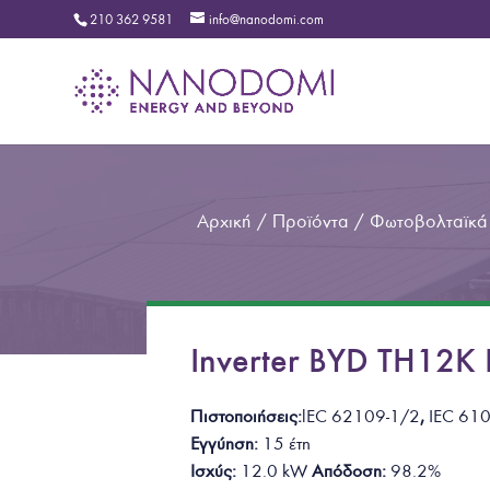
210 362 9581
info@nanodomi.com
Αρχική
/
Προϊόντα
/
Φωτοβολταϊκά
Inverter BYD TH12
Πιστοποιήσεις:
lEC 62109-1/2
,
IEC 610
Εγγύηση:
15 έτη
Ισχύς:
12.0 k
W
Απόδοση:
98.2%