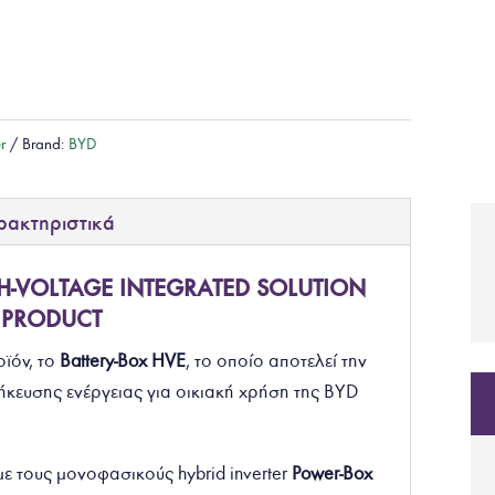
er
Brand:
BYD
ρακτηριστικά
IGH-VOLTAGE INTEGRATED SOLUTION
PRODUCT
οϊόν, το
Battery-Box HVE
, το οποίο αποτελεί την
ευσης ενέργειας για οικιακή χρήση της BYD
 με τους μονοφασικούς
hybrid
inverter
Power-Box