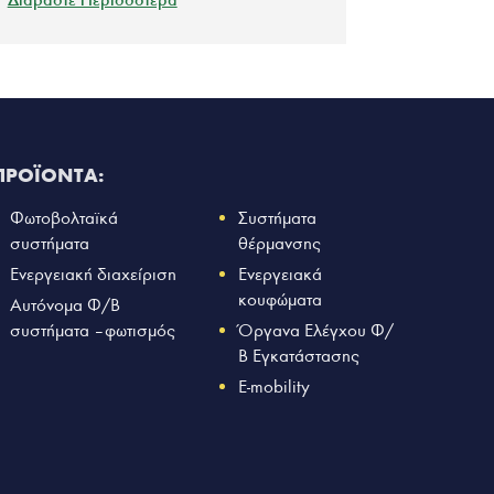
ΠΡΟΪΟΝΤΑ:
Φωτοβολταϊκά
Συστήματα
συστήματα
θέρμανσης
Ενεργειακή διαχείριση
Ενεργειακά
κουφώματα
Αυτόνομα Φ/Β
συστήματα – φωτισμός
Όργανα Ελέγχου Φ/
Β Εγκατάστασης
E-mobility