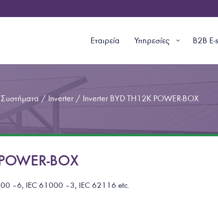
Εταιρεία
Υπηρεσίες
B2B E-
 Συστήματα
/
Inverter
/
Inverter BYD TH12K POWER-BOX
K POWER-BOX
00 – 6, IEC 61000 – 3, IEC 62116 etc.