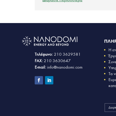
ΠΛΗ
Η ετ
Τηλέφωνο:
210 3629581
Έργ
FAX:
210 3630647
Συν
E-mail:
info@nanodomi.com
Υπη
Τα ν
Ευρ
κατ
Δωρε