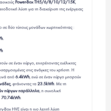
φασικούς
Power-Box TH5/6/8/10/12/15K
,
ποδοτική λύση για τη διαχείριση της ενέργειας
μο σε δύο τύπους μονάδων χωρητικότητας :
h.
h
ύν σε έναν πύργο, επιτρέποντας ευέλικτες
σαρμοσμένες στις ανάγκες του χρήστη. Η
κινά από
6.4kWh
, ενώ σε έναν πύργο μπορούν
ονάδες
, φτάνοντας τα
23.5kWh
. Με τη
ιών πύργων παράλληλα
, η συνολική
α
70.74kWh
.
tery-Box HVE είναι η πιο λεπτή λύση