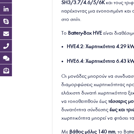
SH3/3.7/4.6/5/6K
και τους τρι
παρέχοντας μια ενοποιημένη και α
στο σπίτι.
Το
Battery-Box HVE
είναι διαθέσι
HVE4.2: Χωρητικότητα 4.29 kW
HVE6.4: Χωρητικότητα 6.4
3
kW
Οι μονάδες μπορούν να συνδυαστο
διαμορφώσεις χωρητικότητας προ
ελάχιστη δυνατή χωρητικότητα ξε
να τοποθετηθούν έως
τέσσερις μ
δυνατότητα σύνδεσης
έως και τρ
χωρητικότητα μπορεί να φτάσει τ
Με
βάθος μόλις 140 mm
, το Bat