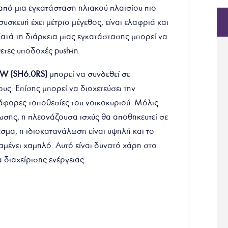
από μια εγκατάσταση ηλιακού πλαισίου πιο
συσκευή έχει μέτριο μέγεθος, είναι ελαφριά και
ατά τη διάρκεια μιας εγκατάστασης μπορεί να
τες υποδοχές push-in.
6kW (SH6.0RS)
μπορεί να συνδεθεί σε
υς. Επίσης μπορεί να διοχετεύσει την
άφορες τοποθεσίες του νοικοκυριού. Μόλις
ωσης, η πλεονάζουσα ισχύς θα αποθηκευτεί σε
εσμα, η ιδιοκατανάλωση είναι υψηλή και το
αμένει χαμηλό. Αυτό είναι δυνατό χάρη στο
διαχείρισης ενέργειας.