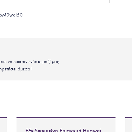
3CpM9wql50
σετε να επικοινωνήστε μαζί μας.
ηρετήσει άμεσα!
Εξειδικευμένη Επισκευή Huawei