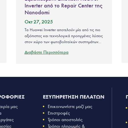
Inverter από το Repair Center της
Nanodomi
Οκτ 27, 2025
Τα Huawei Inverter αποτελούν μία από τις πιο
αξιόπιστες και τεχνολογικά προηγμένες λύσεις
στον χώρο των φωτοβολταϊκών συστημάτων....
Διαβάστε Περισσότερα
ΡΟΦΟΡΙΕΣ
ΕΞΥΠΗΡΕΤΗΣΗ ΠΕΛΑΤΩΝ
αιρία μας
Επικοινωνήστε μαζί μας
α
Επιστροφές
εργάτες
Τρόποι αποστολής
ρεσίες
Τρόποι πληρωμής &