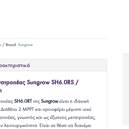
er
Brand:
Sungrow
ρακτηριστικά
τατροπέας Sungrow SH6.0RS /
η
ροπέας
SH6.0RT
της
Sungrow
είναι η ιδανική
 Διαθέτει 2 MPPT και προσφέρει μέγιστη ισχύ
τροπέας, γνωστός και ως έξυπνος μετατροπέας,
ν λειτουργικότητα. Είναι σε θέση να διανέμει