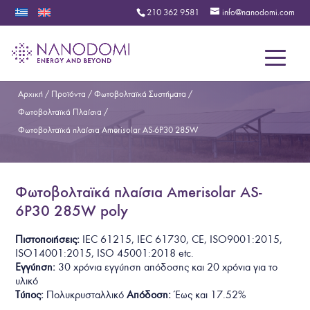
210 362 9581
info@nanodomi.com
Menu
Αρχική
/
Προϊόντα
/
Φωτοβολταϊκά Συστήματα
/
Φωτοβολταϊκά Πλαίσια
/
Φωτοβολταϊκά πλαίσια Amerisolar AS-6P30 285W
Φωτοβολταϊκά πλαίσια Amerisolar AS-
6P30 285W poly
Πιστοποιήσεις:
I
E
C
6
1
2
1
5
,
I
E
C
6
1
7
3
0
,
C
E
,
I
S
O
9
0
0
1
:
2
0
1
5
,
I
S
O
1
4
0
0
1
:
2
0
1
5
, ISO 45001:2018
etc.
Εγγύηση:
30 χρόνια εγγύηση απόδοσης και 20 χρόνια για το
υλικό
Τύπος:
Πολυκρυσταλλικό
Απόδοση:
Έως και
1
7
.
5
2
%