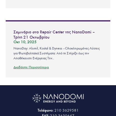
Σεμινάριο στο Repair Center της NanoDomi –
Τρίτη 21 Οκτωβρίου
Οκτ 10, 2025
NanoDay: Alumil, Kostal & Dyness – Ολοκληρωμένες Λύσεις
για Φωτοβολταϊκά Συστήματα: Από τη Στήριξη έως την
Αποθήκευση Ενέργειας Την...
Διαβάστε Περισσότερα
Τηλέφωνο:
210 3629581
FAX:
210 3630647