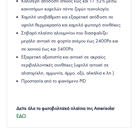
Καλύτερη
απόδοση ισχύος έως και
1
7
.
5
2
%
μέσω
καινοτόμων κυψελών πέντε ζυγών τεχνολογία.
Χαμηλή υποβάθμιση και εξαιρετική απόδοση σε
υψηλή θερμοκρασία και χαμηλό φωτισμό συνθήκες
Στιβαρό πλαίσιο αλουμινίου που διασφαλίζει
μεγάλη αντοχή σε φορτία ανέμου έως 2400Pa και
σε χιονιού έως και 5400Pa
Εξαιρετική αξιοπιστία και αντοχή σε ακραίες
περιβαλλοντικές συνθήκες (υψηλή αντοχή σε
αλατομίχλη, αμμωνία, άμμο, οξύ, αλκάλια κ.λπ.).
Προστασία από το φαινόμενο PID.
Δείτε όλα τα φωτοβολταϊκά πλαίσια της Amerisolar
ΕΔΩ