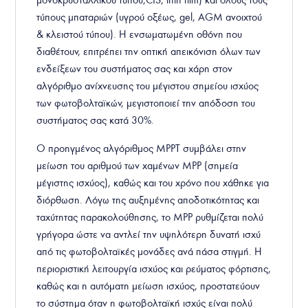
τύπους μπαταριών (υγρού οξέως, gel, AGM ανοιχτού
& κλειστού τύπου). Η ενσωματωμένη οθόνη που
διαθέτουν, επιτρέπει την οπτική απεικόνιση όλων των
ενδείξεων του συστήματος σας και χάρη στον
αλγόριθμο ανίχνευσης του μέγιστου σημείου ισχύος
των φωτοβολταϊκών, μεγιστοποιεί την απόδοση του
συστήματος σας κατά 30%.
Ο προηγμένος αλγόριθμος MPPT συμβάλει στην
μείωση του αριθμού των χαμένων MPP (σημεία
μέγιστης ισχύος), καθώς και του χρόνο που χάθηκε για
διόρθωση. Λόγω της αυξημένης αποδοτικότητας και
ταχύτητας παρακολούθησης, το MPP ρυθμίζεται πολύ
γρήγορα ώστε να αντλεί την υψηλότερη δυνατή ισχύ
από τις φωτοβολταϊκές μονάδες ανά πάσα στιγμή. Η
περιοριστική λειτουργία ισχύος και ρεύματος φόρτισης,
καθώς και η αυτόματη μείωση ισχύος, προστατεύουν
το σύστημα όταν η φωτοβολταϊκή ισχύς είναι πολύ