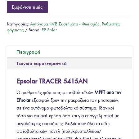
Εμφάνιση τιμής
Κατηγορίες:
Αυτόνομα Φ/Β Συστήματα - Φωτισμός
,
Ρυθμιστές
φόρτισης
Brand:
EP Solar
Περιγραφή
Τεχνικά χαρακτηριστικά
Epsolar TRACER 5415AN
Οι ρυθμιστές φόρτισης φωτοβολταϊκών
MPPT από την
EPsolar
εξασφαλίζουν την μακροζωία των μπαταριών,
σε ένα αυτόνομο φωτοβολταϊκό σύστημα. Ιδανικοί
τόσο για οικιακή χρήση όσο και για επαγγελματική με
μεγαλύτερες απαιτήσεις. Καλύπτουν όλα τα είδη
φωτοβολταϊκών πάνελ (πολυκρυσταλλικού/
μονοκρυσταλλικού τύπου,CIS, thin film) και όλους τους