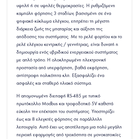
υψηλή ή σε υψηλές θερμοκρασίες. Η ρυθμιζόμενη
καμπύλη φόρτισης 3 σταδίων, βασισμένη σε ένα
ψηφιακό κύκλωμα ελέγχου, επιτρέπει τη μέγιστη
διάρκεια ζωής της μπαταρίας και αύξηση της
απόδοσης του συστήματος. Με το ρελέ φορτίου και το
ρελέ ελέγχου κεντρικής / γεννήτριας, είναι δυνατή η
δημιουργία ενός υβριδικού ενεργειακού συστήματος
με απλό τρόπο. Η ολοκληρωμένη ηλεκτρονική
προστασία από υπερφόρτιση, βαθιά εκφόρτιση,
αντίστροφη πολικότητα κλπ. Εξασφαλίζει ένα
ασφαλές και σταθερό ηλιακό σύστημα.
Η απομονωμένη διεπαφή RS-485 με τυπικό
πρωτόκολλο Modbus και τροφοδοτικό 5V καθιστά
εύκολη την επέκταση του συστήματος. Υποστηρίζει
έως και 8 ελεγκτές φόρτισης σε παράλληλη
λειτουργία. Αυτό έχει ως αποτέλεσμα μια πολύ μεγάλη
περιοχή εφαρμογής από τροχόσπιτα σε μονοκατοικίες