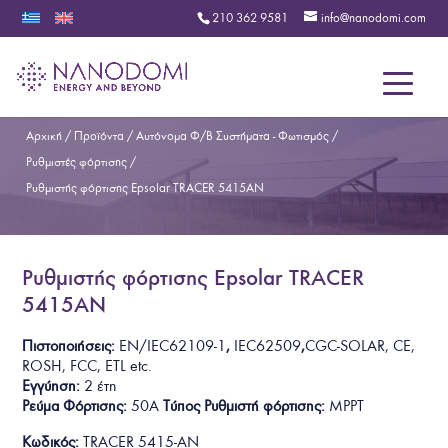
210 362 9581
info@nanodomi.com
Menu
Αρχική
/
Προϊόντα
/
Αυτόνομα Φ/Β Συστήματα - Φωτισμός
/
Ρυθμιστές φόρτισης
/
Ρυθμιστής φόρτισης Epsolar TRACER 5415AN
Ρυθμιστής φόρτισης Epsolar TRACER
5415AN
Πιστοποιήσεις:
EN/IEC62109-1
,
IEC62509
,
CGC-SOLAR, CE,
ROSH, FCC, ETL
etc.
Εγγύηση:
2 έτη
Ρεύμα Φόρτισης:
50A
Τύπος Ρυθμιστή φόρτισης:
MPPT
Κωδικός:
TRACER 5415-AN