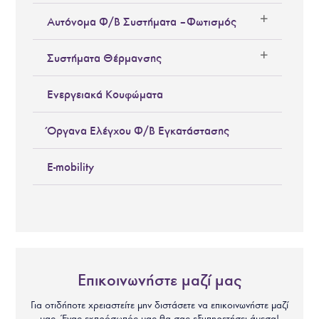
Αυτόνομα Φ/Β Συστήματα – Φωτισμός
Συστήματα Θέρμανσης
Ενεργειακά Κουφώματα
Όργανα Ελέγχου Φ/Β Εγκατάστασης
E-mobility
Επικοινωνήστε μαζί μας
Για οτιδήποτε χρειαστείτε μην διστάσετε να επικοινωνήστε μαζί
μας. Ένας εκπρόσωπός μας θα σας εξυπηρετήσει άμεσα!