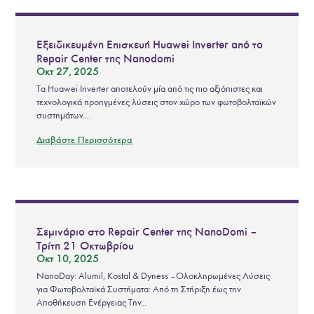
Εξειδικευμένη Επισκευή Huawei Inverter από το
Repair Center της Nanodomi
Οκτ 27, 2025
Τα Huawei Inverter αποτελούν μία από τις πιο αξιόπιστες και
τεχνολογικά προηγμένες λύσεις στον χώρο των φωτοβολταϊκών
συστημάτων....
Διαβάστε Περισσότερα
Σεμινάριο στο Repair Center της NanoDomi –
Τρίτη 21 Οκτωβρίου
Οκτ 10, 2025
NanoDay: Alumil, Kostal & Dyness – Ολοκληρωμένες Λύσεις
για Φωτοβολταϊκά Συστήματα: Από τη Στήριξη έως την
Αποθήκευση Ενέργειας Την...