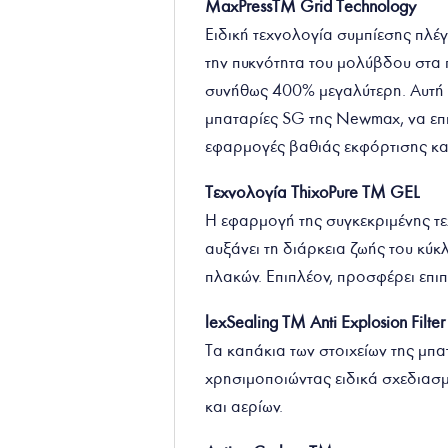
MaxPressTM Grid Technology
Ειδική τεχνολογία συμπίεσης πλέγ
την πυκνότητα του μολύβδου στα π
συνήθως 400% μεγαλύτερη. Αυτή η
μπαταρίες SG της Newmax, να επι
εφαρμογές βαθιάς εκφόρτισης κα
Τεχνολογία ThixoPure TM GEL
Η εφαρμογή της συγκεκριμένης τε
αυξάνει τη διάρκεια ζωής του κύ
πλακών. Επιπλέον, προσφέρει επι
lexSealing TM Anti Explosion Filter
Τα καπάκια των στοιχείων της μπ
χρησιμοποιώντας ειδικά σχεδιασμ
και αερίων.