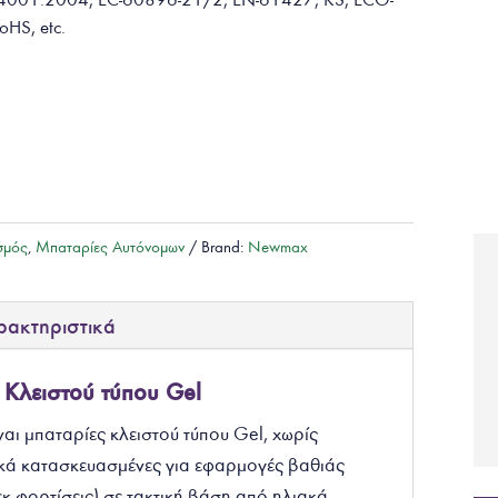
RoHS,
etc.
σμός
,
Μπαταρίες Αυτόνομων
Brand:
Newmax
ρακτηριστικά
Κλειστού τύπου Gel
ίναι μπαταρίες κλειστού τύπου Gel, χωρίς
δικά κατασκευασμένες για εφαρμογές βαθιάς
εκ φορτίσεις) σε τακτική βάση από ηλιακά