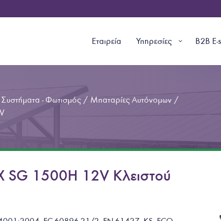
Εταιρεία
Υπηρεσίες
B2B E-
Συστήματα - Φωτισμός
/
Μπαταρίες Αυτόνομων
/
V
 SG 1500H 12V Κλειστού
14001:2004,
EC-60896-21/2
,
EN-61427
, KS, ECO-