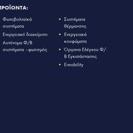
ΠΡΟΪΟΝΤΑ:
Φωτοβολταϊκά
Συστήματα
συστήματα
θέρμανσης
Ενεργειακή διαχείριση
Ενεργειακά
κουφώματα
Αυτόνομα Φ/Β
συστήματα – φωτισμός
Όργανα Ελέγχου Φ/
Β Εγκατάστασης
E-mobility