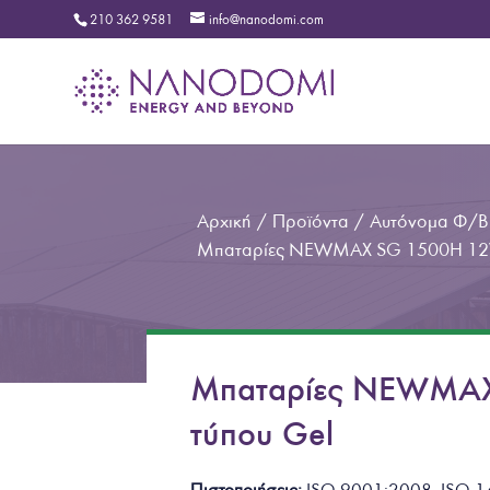
210 362 9581
info@nanodomi.com
Αρχική
/
Προϊόντα
/
Αυτόνομα Φ/Β 
Μπαταρίες NEWMAX SG 1500H 12
Μπαταρίες NEWMAX
τύπου Gel
Πιστοποιήσεις:
ISO 9001:2008, ISO 