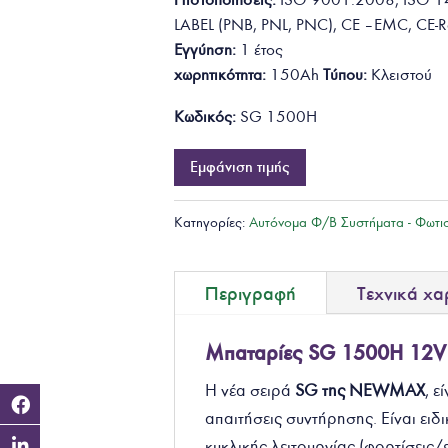
LABEL (PNB, PNL, PNC), CE – EMC, CE-
Εγγύηση:
1 έτος
χωρητικότητα:
150Ah
Τύπου:
Κλειστού
Κωδικός:
SG 1500H
Εμφάνιση τιμής
Κατηγορίες:
Αυτόνομα Φ/Β Συστήματα - Φωτι
Περιγραφή
Τεχνικά χα
Μπαταρίες
SG 1500H 12V 
Η νέα σειρά
SG της NEWMAX
, ε
απαιτήσεις συντήρησης. Είναι ει
κυκλικής λειτουργίας (φορτίσεις/