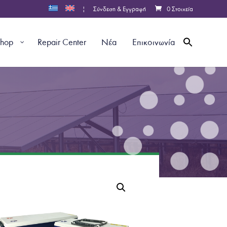
|
Σύνδεση & Εγγραφή
0 Στοιχεία
shop
Repair Center
Νέα
Επικοινωνία