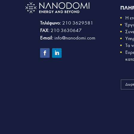
ΠΛΗ
Η ετ
Τηλέφωνο:
210 3629581
Έργ
FAX:
210 3630647
Συν
E-mail:
info@nanodomi.com
Υπη
Τα ν
Ευρ
κατ
Δωρε