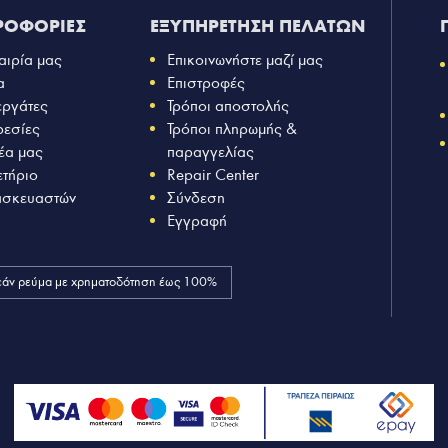
ΡΟΦΟΡΙΕΣ
ΕΞΥΠΗΡΕΤΗΣΗ ΠΕΛΑΤΩΝ
αιρία μας
Επικοινωνήστε μαζί μας
α
Επιστροφές
εργάτες
Τρόποι αποστολής
ρεσίες
Τρόποι πληρωμής &
έα μας
παραγγελίας
ετήριο
Repair Center
ασκευαστών
Σύνδεση
Εγγραφή
άν ρεύμα με χρηματοδότηση έως 100%