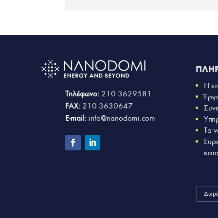
ΠΛΗ
Η ετ
Τηλέφωνο:
210 3629581
Έργ
FAX:
210 3630647
Συν
E-mail:
info@nanodomi.com
Υπη
Τα ν
Ευρ
κατ
Δωρε