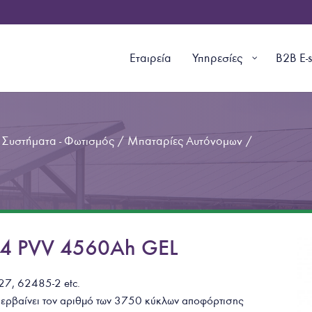
Εταιρεία
Υπηρεσίες
B2B E-
Συστήματα - Φωτισμός
/
Μπαταρίες Αυτόνομων
/
24 PVV 4560Ah GEL
427, 62485-2
etc.
περβαίνει τον αριθμό των 3750 κύκλων αποφόρτισης