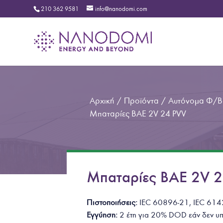
210 362 9581
info@nanodomi.com
Αρχική
/
Προϊόντα
/
Αυτόνομα Φ/Β 
Μπαταρίες BAE 2V 24 PVV
Μπαταρίες BAE 2V 
Πιστοποιήσεις:
IEC 60896-21, IEC 61
Εγγύηση:
2 έτη για 20% DOD εάν
δεν υ