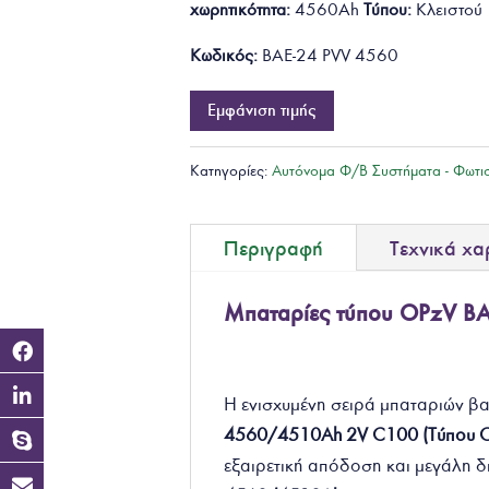
χωρητικότητα:
4560Ah
Τύπου:
Κλειστού
Κωδικός:
BAE-24 PVV 4560
Εμφάνιση τιμής
Κατηγορίες:
Αυτόνομα Φ/Β Συστήματα - Φωτι
Περιγραφή
Τεχνικά χα
Μπαταρίες τύπου OPzV B
Η ενισχυμένη σειρά μπαταριών β
4560/4510Ah
2V C100 (Τύπου 
εξαιρετική απόδοση και μεγάλη δ