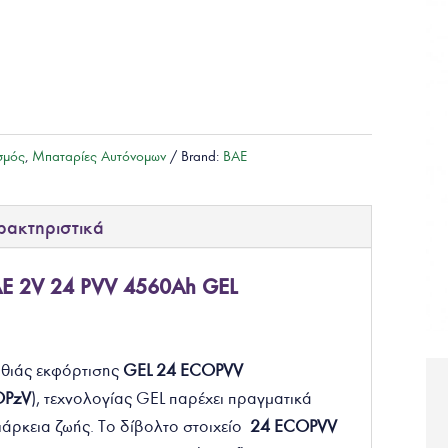
σμός
,
Μπαταρίες Αυτόνομων
Brand:
BAE
ρακτηριστικά
AE 2V 24 PVV 4560Ah GEL
αθιάς εκφόρτισης
GEL 24 ECOPVV
OPzV
), τεχνολογίας GEL παρέχει πραγματικά
ιάρκεια ζωής. Το δίβολτο στοιχείο
24 ECOPVV