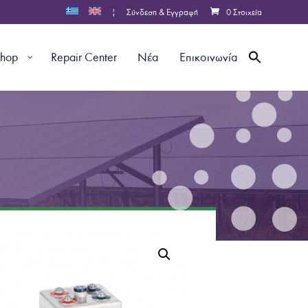
|
Σύνδεση & Εγγραφή
0 Στοιχεία
shop
Repair Center
Νέα
Επικοινωνία