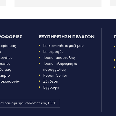
ΡΟΦΟΡΙΕΣ
ΕΞΥΠΗΡΕΤΗΣΗ ΠΕΛΑΤΩΝ
αιρία μας
Επικοινωνήστε μαζί μας
α
Επιστροφές
εργάτες
Τρόποι αποστολής
ρεσίες
Τρόποι πληρωμής &
έα μας
παραγγελίας
ετήριο
Repair Center
ασκευαστών
Σύνδεση
Εγγραφή
άν ρεύμα με χρηματοδότηση έως 100%