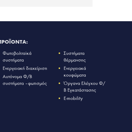
ΠΡΟΪΟΝΤΑ:
Φωτοβολταϊκά
Συστήματα
συστήματα
θέρμανσης
Ενεργειακή διαχείριση
Ενεργειακά
κουφώματα
Αυτόνομα Φ/Β
συστήματα – φωτισμός
Όργανα Ελέγχου Φ/
Β Εγκατάστασης
E-mobility