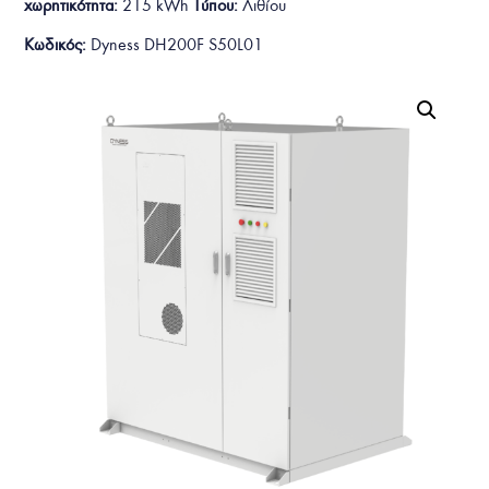
χωρητικότητα:
215 kWh
Τύπου:
Λιθίου
Κωδικός:
Dyness DH200F S50L01