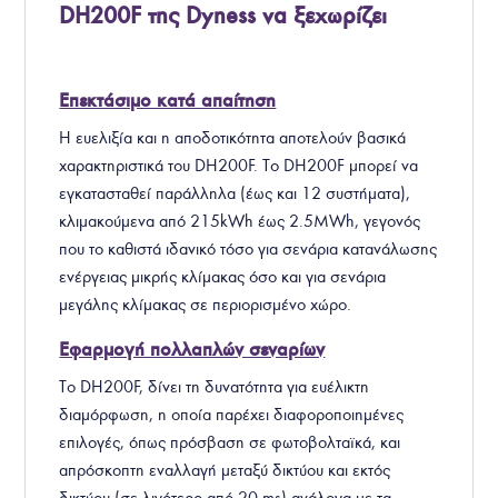
DH200F της
Dyness
να ξεχωρίζει
Επεκτάσιμο κατά απαίτηση
Η ευελιξία και η αποδοτικότητα αποτελούν βασικά
χαρακτηριστικά του DH200F. Το DH200F μπορεί να
εγκατασταθεί παράλληλα (έως και 12 συστήματα),
κλιμακούμενα από 215kWh έως 2.5MWh, γεγονός
που το καθιστά ιδανικό τόσο για σενάρια κατανάλωσης
ενέργειας μικρής κλίμακας όσο και για σενάρια
μεγάλης κλίμακας σε περιορισμένο χώρο.
Εφαρμογή πολλαπλών σεναρίων
Το DH200F, δίνει τη δυνατότητα για ευέλικτη
διαμόρφωση, η οποία παρέχει διαφοροποιημένες
επιλογές, όπως πρόσβαση σε φωτοβολταϊκά, και
απρόσκοπτη εναλλαγή μεταξύ δικτύου και εκτός
δικτύου (σε λιγότερο από 20 ms) ανάλογα με τα