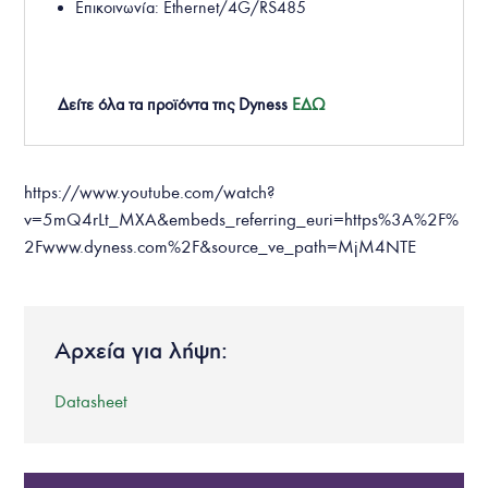
Επικοινωνία: Ethernet/4G/RS485
Δείτε όλα τα προϊόντα της Dyness
ΕΔΩ
https://www.youtube.com/watch?
v=5mQ4rLt_MXA&embeds_referring_euri=https%3A%2F%
2Fwww.dyness.com%2F&source_ve_path=MjM4NTE
Αρχεία για λήψη:
Datasheet