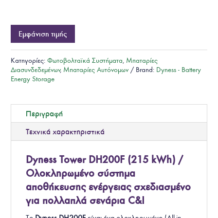
Εμφάνιση τιμής
Κατηγορίες:
Φωτοβολταϊκά Συστήματα
,
Μπαταρίες
Διασυνδεδεμένων
,
Μπαταρίες Αυτόνομων
Brand:
Dyness - Battery
Energy Storage
Περιγραφή
Τεχνικά χαρακτηριστικά
Dyness Tower DH200F (215 kWh) /
Ολοκληρωμένο σύστημα
αποθήκευσης ενέργειας σχεδιασμένο
για πολλαπλά σενάρια C&I
Το
Dyness DH200F
είναι ένα ολοκληρωμένο (All-in-