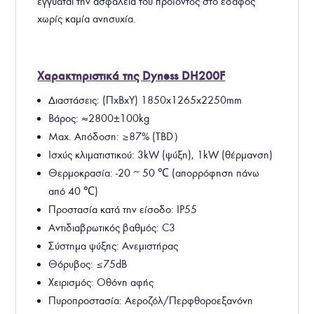
εγγυάται την ασφάλεια του προϊόντος στο έδαφος
χωρίς καμία ανησυχία.
Χαρακτηριστικά της Dyness DH200F
Διαστάσεις: (ΠxΒxΥ) 1850x1265x2250mm
Βάρος: ≈2800±100kg
Max. Απόδοση: ≥87% (TBD）
Ισχύς κλιματιστικού: 3kW (ψύξη), 1kW (θέρμανση)
Θερμοκρασία: -20 ~ 50 ℃ (απορρόφηση πάνω
από 40 ℃)
Προστασία κατά την είσοδο: IP55
Αντιδιαβρωτικός βαθμός: C3
Σύστημα ψύξης: Ανεμιστήρας
Θόρυβος: ≤75dB
Χειρισμός: Οθόνη αφής
Πυροπροστασία: Αεροζόλ/Περφθοροεξανόνη