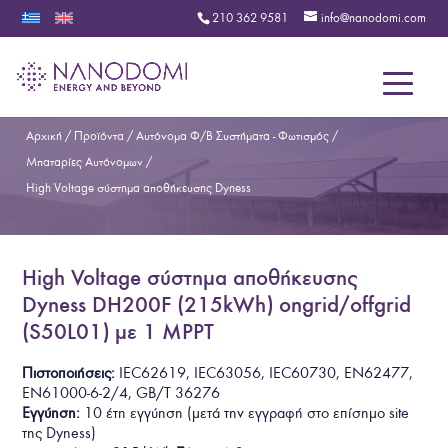
210 362 9581
info@nanodomi.com
Menu
Αρχική
/
Προϊόντα
/
Αυτόνομα Φ/Β Συστήματα - Φωτισμός
/
Μπαταρίες Αυτόνομων
/
High Voltage σύστημα αποθήκευσης Dyness
High Voltage σύστημα αποθήκευσης
Dyness DH200F (215kWh) ongrid/offgrid
(S50L01) με 1 MPPT
Πιστοποιήσεις:
IEC62619, IEC63056, IEC60730, EN62477,
EN61000-6-2/4, GB/T 36276
Εγγύηση:
10 έτη
εγγύηση
(
μετά την εγγραφή στο επίσημο site
της Dyness
)