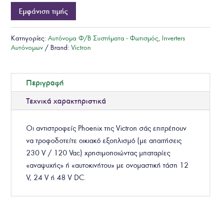
Εμφάνιση τιμής
Κατηγορίες:
Αυτόνομα Φ/Β Συστήματα - Φωτισμός
,
Inverters
Αυτόνομων
Brand:
Victron
Περιγραφή
Τεχνικά χαρακτηριστικά
Οι αντιστροφείς Phoenix της Victron σάς επιτρέπουν
να τροφοδοτείτε οικιακό εξοπλισμό (με απαιτήσεις
230 V / 120 Vac) χρησιμοποιώντας μπαταρίες
«αναψυχής» ή «αυτοκινήτου» με ονομαστική τάση 12
V, 24 V ή 48 V DC.