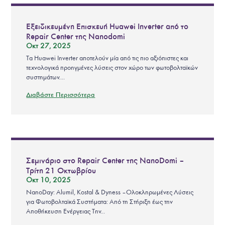
Εξειδικευμένη Επισκευή Huawei Inverter από το
Repair Center της Nanodomi
Οκτ 27, 2025
Τα Huawei Inverter αποτελούν μία από τις πιο αξιόπιστες και
τεχνολογικά προηγμένες λύσεις στον χώρο των φωτοβολταϊκών
συστημάτων....
Διαβάστε Περισσότερα
Σεμινάριο στο Repair Center της NanoDomi –
Τρίτη 21 Οκτωβρίου
Οκτ 10, 2025
NanoDay: Alumil, Kostal & Dyness – Ολοκληρωμένες Λύσεις
για Φωτοβολταϊκά Συστήματα: Από τη Στήριξη έως την
Αποθήκευση Ενέργειας Την...