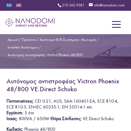
210 362 9581
info@nanodomi.com
Menu
Αρχική
/
Προϊόντα
/
Αυτόνομα Φ/Β Συστήματα - Φωτισμός
/
Inverters Αυτόνομων
/
Αυτόνομος αντιστροφέας Victron Phoenix 48/800
Αυτόνομος αντιστροφέας Victron Phoenix
48/800 VE.Direct Schuko
Πιστοποιήσεις:
CEI 0-21
, AUS,
SAA-160401-EA
, ECE R10-4,
ECE R10-5, EN-IEC 60335-1, EN 55014-1
etc.
Εγγύηση:
5 έτη
Ισχύς:
800VA / 650W
Θύρα Σύνδεσης:
VE.Direct Schuko
Κωδικός:
Phoenix 48/800