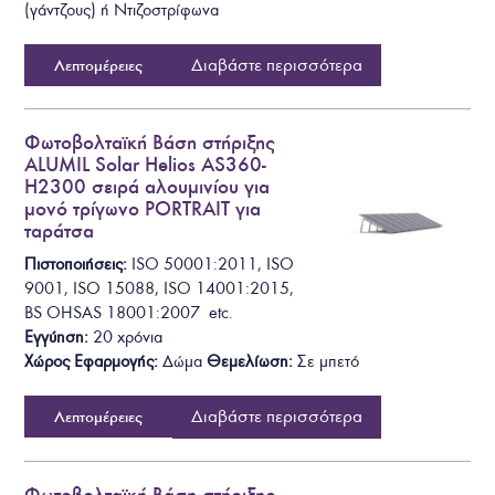
(γάντζους) ή Ντιζοστρίφωνα
Διαβάστε περισσότερα
Λεπτομέρειες
Φωτοβολταϊκή Βάση στήριξης
ALUMIL Solar Helios AS360-
H2300 σειρά αλουμινίου για
μονό τρίγωνο PORTRAIT για
ταράτσα
Πιστοποιήσεις:
ISO 50001:2011, ISO
9001, ISO 15088, ISO 14001:2015,
BS OHSAS 18001:2007 etc.
Εγγύηση:
20 χρόνια
Χώρος Εφαρμογής:
Δ
ώμα
Θεμελίωση
:
Σε μπετό
Διαβάστε περισσότερα
Λεπτομέρειες
Φωτοβολταϊκή Βάση στήριξης