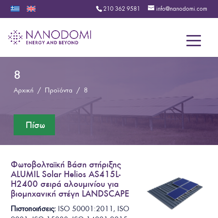
210 362 9581
info@nanodomi.com
Menu
8
Αρχική
/
Προϊόντα
/
8
Φωτοβολταϊκή Βάση στήριξης
ALUMIL Solar Helios AS415L-
H2400 σειρά αλουμινίου για
βιομηχανική στέγη LANDSCAPE
Πιστοποιήσεις:
ISO 50001:2011, ISO