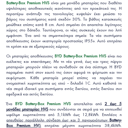
Battery-Box Premium HVS
είναι μια μονάδα μπαταρίας που διαθέτει
υψηλότερες αποθηκευτικές ικανότητες από τον προκάτοχό της. Η
περαιτέρω ανάπτυξη της τεχνολογίας κυψελών έχει μειώσει το
βάρος του συστήματος κατά σχεδόν 30%. Το βάθος κατασκευής
μειώθηκε επίσης κατά 8 cm. Αυτό σημαίνει ότι απαιτείται λιγότερος
χώρος στο δάπεδο. Ταυτόχρονα, οι νέες συσκευές έχουν πιο λιτή
εμφάνιση. Ένα από τα σημαντικότερα σημεία: Τα νέα συστήματα
αποθήκευσης έχουν «κατηγορία προστασίας IP55». Αυτό επιτρέπει
τη χρήση και σε εξωτερικούς χώρους.
Οι μπαταρίες αποθήκευσης
BYD Battery-Box Premium HVS
είναι πιο
ευέλικτες και επεκτάσιμες. Με τη νέα γενιά, έως και τρεις πύργοι
μπαταριών μπορούν πλέον να συνδεθούν σε ένα σύστημα. Η BYD
παραμένει πιστή στον εαυτό της όσον αφορά τη φόρτωση και την
εκφόρτωση. Κάθε μπαταρία μπορεί επίσης να παρέχει την
ονομαστική χωρητικότητα ως ισχύ – δηλαδή 1C. Αυτό καθιστά τη
νέα σειρά ιδανική για συστήματα εντός δικτύου, εντός δικτύου συν
εφεδρικά και εκτός δικτύου.
Ένα
BYD Battery-Box Premium HVS
αποτελείται από
2 έως 5
μονάδες μπαταρίας HVS
που συνδέονται σε σειρά για να επιτευχθεί
ωφέλιμη χωρητικότητα από 5,1kWh έως 12,8kWh. Επιπλέον, η
απευθείας παράλληλη σύνδεση έως και 3 πανομοιότυπων
Battery-
Box Premium HV
S
επιτρέπει μέγιστη χωρητικότητα 38,4kWh.