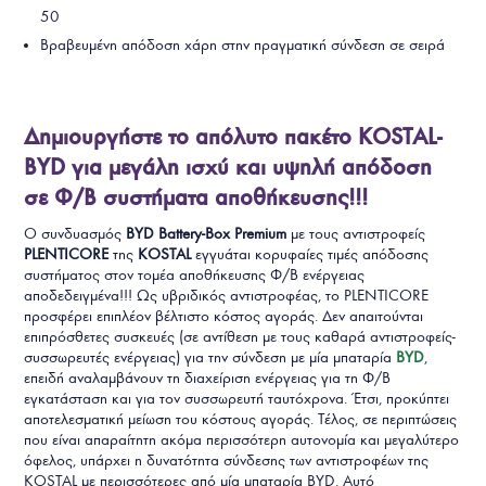
50
Βραβευμένη απόδοση χάρη στην πραγματική σύνδεση σε σειρά
Δημιουργήστε το απόλυτο πακέτο KOSTAL-
BYD για μεγάλη ισχύ και υψηλή απόδοση
σε Φ/Β συστήματα αποθήκευσης!!!
Ο συνδυασμός
BYD Battery-Box Premium
με τους αντιστροφείς
PLENTICORE
της
KOSTAL
εγγυάται κορυφαίες τιμές απόδοσης
συστήματος στον τομέα αποθήκευσης Φ/Β ενέργειας
αποδεδειγμένα!!! Ως υβριδικός αντιστροφέας, το PLENTICORE
προσφέρει επιπλέον βέλτιστο κόστος αγοράς. Δεν απαιτούνται
επιπρόσθετες συσκευές (σε αντίθεση με τους καθαρά αντιστροφείς-
συσσωρευτές ενέργειας) για την σύνδεση με μία μπαταρία
BYD
,
επειδή αναλαμβάνουν τη διαχείριση ενέργειας για τη Φ/Β
εγκατάσταση και για τον συσσωρευτή ταυτόχρονα. Έτσι, προκύπτει
αποτελεσματική μείωση του κόστους αγοράς. Τέλος, σε περιπτώσεις
που είναι απαραίτητη ακόμα περισσότερη αυτονομία και μεγαλύτερο
όφελος, υπάρχει η δυνατότητα σύνδεσης των αντιστροφέων της
KOSTAL με περισσότερες από μία μπαταρία BYD. Αυτό