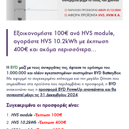
Εξοικονομήστε 100€ ανά HVS module,
αγοράστε HVS 10.2kWh με έκπτωση
400€ και ακόμα περισσότερα…
Η
BYD
μαζί με τους συνεργάτες της, έφτασε το ορόσημο του
1.000.000 και πλέον εγκατεστημένων συστημάτων
BYD BatteryBox
.
Με αφορμή το συγκεκριμένο επίτευγμα και την μεγάλη ζήτηση που
σημειώθηκε στα προϊόντα που περιλαμβάνει η προσφορά, η
BYD
ανακοινώνει πως η
προσφορά BYD PowerUp ανανεώνεται και θα
συνεχιστεί μέχρι τις 31 Δεκεμβρίου 2024
.
Συγκεκριμένα οι προσφορές είναι:
HVS module –
Έκπτωση 100€
HVS 10.2kWh –
Έκπτωση 400€