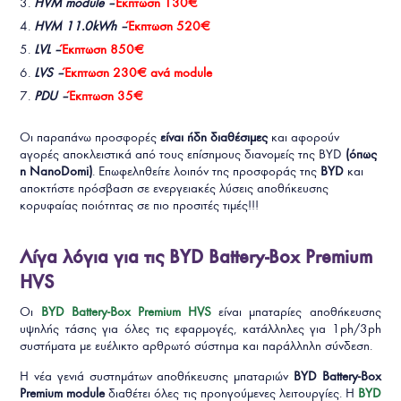
HVM module –
Έκπτωση 130€
HVΜ 11.0kWh –
Έκπτωση 520€
LVL –
Έκπτωση 850€
LVS –
Έκπτωση 230€ ανά module
PDU –
Έκπτωση 35€
Οι παραπάνω προσφορές
είναι ήδη διαθέσιμες
και αφορούν
αγορές αποκλειστικά από τους επίσημους διανομείς της BYD
(όπως
η NanoDomi)
. Επωφεληθείτε λοιπόν της προσφοράς της
BYD
και
αποκτήστε πρόσβαση σε ενεργειακές λύσεις αποθήκευσης
κορυφαίας ποιότητας σε πιο προσιτές τιμές!!!
Λίγα λόγια για τις BYD Battery-Box Premium
HVS
Οι
BYD Battery-Box Premium HVS
είναι μπαταρίες αποθήκευσης
υψηλής τάσης για όλες τις εφαρμογές, κατάλληλες για 1ph/3ph
συστήματα με ευέλικτο αρθρωτό σύστημα και παράλληλη σύνδεση.
Η νέα γενιά συστημάτων αποθήκευσης μπαταριών
BYD Battery-Box
Premium module
διαθέτει όλες τις προηγούμενες λειτουργίες. Η
BYD