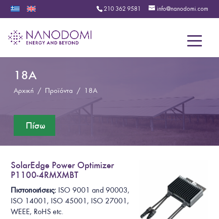
210 362 9581
info@nanodomi.com
Menu
18A
Αρχική
/
Προϊόντα
/
18A
SolarEdge Power Optimizer
P1100-4RMXMBT
Πιστοποιήσεις:
ISO 9001 and 90003,
ISO 14001, ISO 45001, ISO 27001,
WEEE, RoHS
etc.