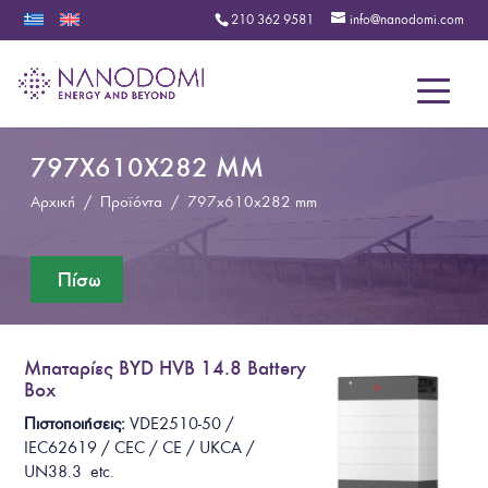
210 362 9581
info@nanodomi.com
Menu
797X610X282 MM
Αρχική
/
Προϊόντα
/
797x610x282 mm
Μπαταρίες BYD HVB 14.8 Battery
Box
Πιστοποιήσεις:
VDE2510-50 /
IEC62619 / CEC / CE / UKCA /
UN38.3
etc.