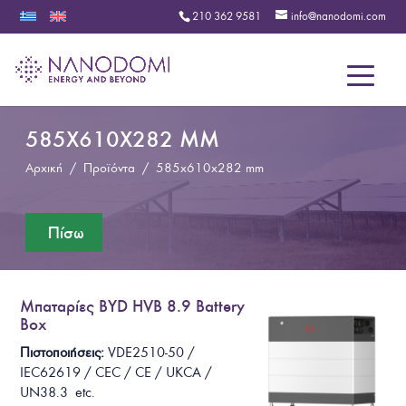
210 362 9581
info@nanodomi.com
Menu
585X610X282 MM
Αρχική
/
Προϊόντα
/
585x610x282 mm
Μπαταρίες BYD HVB 8.9 Battery
Box
Πιστοποιήσεις:
VDE2510-50 /
IEC62619 / CEC / CE / UKCA /
UN38.3
etc.