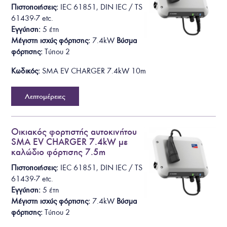
Πιστοποιήσεις:
IEC 61851, DIN IEC / TS
61439-7
etc.
Εγγύηση:
5 έτη
Μέγιστη ισχύς φόρτισης:
7.4kW
Βύσμα
φόρτισης
:
T
ύπου 2
Κωδικός:
SMA EV CHARGER 7.4kW 10m
Λεπτομέρειες
Οικιακός φορτιστής αυτοκινήτου
SMA EV CHARGER 7.4kW με
καλώδιο φόρτισης 7.5m
Πιστοποιήσεις:
IEC 61851, DIN IEC / TS
61439-7
etc.
Εγγύηση:
5 έτη
Μέγιστη ισχύς φόρτισης:
7.4kW
Βύσμα
φόρτισης
:
T
ύπου 2