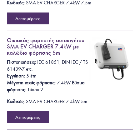
Κωδικός:
SMA EV CHARGER 7.4
kW
7.5m
Λεπτομέρειες
Οικιακός φορτιστής αυτοκινήτου
SMA EV CHARGER 7.4kW με
καλώδιο φόρτισης 5m
Πιστοποιήσεις:
IEC 61851, DIN IEC / TS
61439-7
etc.
Εγγύηση:
5 έτη
Μέγιστη ισχύς φόρτισης:
7.4kW
Βύσμα
φόρτισης
:
T
ύπου 2
Κωδικός:
SMA EV CHARGER 7.4
kW
5m
Λεπτομέρειες