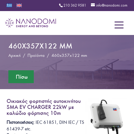
210 362 9581
info@nanodomi.com
Menu
460X357X122 MM
Αρχική
/
Προϊόντα
/
460x357x122 mm
Οικιακός φορτιστής αυτοκινήτου
SMA EV CHARGER 22kW με
καλώδιο φόρτισης 10m
Πιστοποιήσεις:
IEC 61851, DIN IEC / TS
61439-7
etc.