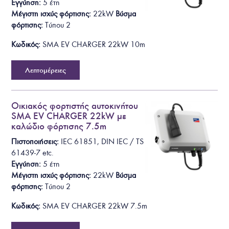
Εγγύηση:
5 έτη
Μέγιστη ισχύς φόρτισης:
22kW
Βύσμα
φόρτισης
:
T
ύπου 2
Κωδικός:
SMA EV CHARGER 22kW 10m
Λεπτομέρειες
Οικιακός φορτιστής αυτοκινήτου
SMA EV CHARGER 22kW με
καλώδιο φόρτισης 7.5m
Πιστοποιήσεις:
IEC 61851, DIN IEC / TS
61439-7
etc.
Εγγύηση:
5 έτη
Μέγιστη ισχύς φόρτισης:
22kW
Βύσμα
φόρτισης
:
T
ύπου 2
Κωδικός:
SMA EV CHARGER 22kW 7.5m