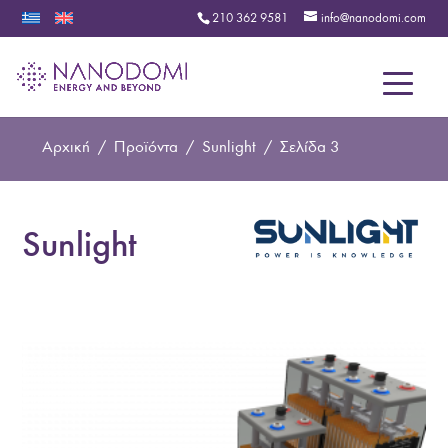
210 362 9581
info@nanodomi.com
Menu
Αρχική
/
Προϊόντα
/
Sunlight
/
Σελίδα 3
Sunlight