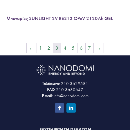
Μπαταρίες SUNLIGHT 2V RES12 OPzV 2120Ah GEL
←
1
2
3
4
5
6
7
→
Τηλέφωνο:
210 3629581
FAX:
210 3630647
E-mail:
info@nanodomi.com
ΕΞΥΠΗΡΕΤΗΣΗ ΠΕΛΑΤΩΝ