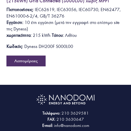
(215kWh) Grid Connected (S000L00) χωρίς MPPT
Πιστοποιήσεις:
IEC62619, IEC63056, IEC60730, EN62477,
EN61000-6-2/4, GB/T 36276
Εγγύηση:
10 έτη
εγγύηση
(
μετά την εγγραφή στο επίσημο site
της Dyness
)
χωρητικότητα:
215 kWh
Τύπου:
Λιθίου
Κωδικός:
Dyness DH200F S000L00
Λεπτομέρειες
Τηλέφωνο:
210 3629581
FAX:
210 3630647
E-mail:
info@nanodomi.com