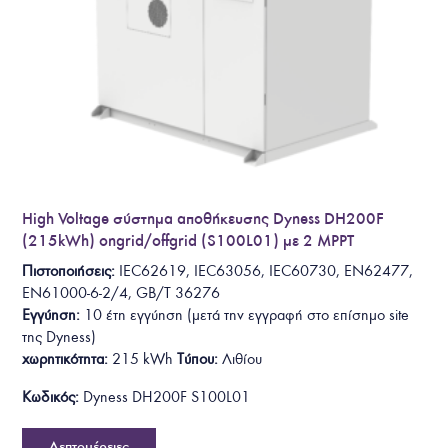
High Voltage σύστημα αποθήκευσης Dyness DH200F
(215kWh) ongrid/offgrid (S100L01) με 2 MPPT
Πιστοποιήσεις:
IEC62619, IEC63056, IEC60730, EN62477,
EN61000-6-2/4, GB/T 36276
Εγγύηση:
10 έτη
εγγύηση
(
μετά την εγγραφή στο επίσημο site
της Dyness
)
χωρητικότητα:
215 kWh
Τύπου:
Λιθίου
Κωδικός:
Dyness DH200F S100L01
Λεπτομέρειες