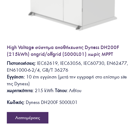
High Voltage σύστημα αποθήκευσης Dyness DH200F
(215kWh) ongrid/offgrid (S000L01) χωρίς MPPT
Πιστοποιήσεις:
IEC62619, IEC63056, IEC60730, EN62477,
EN61000-6-2/4, GB/T 36276
Εγγύηση:
10 έτη
εγγύηση
(
μετά την εγγραφή στο επίσημο site
της Dyness
)
χωρητικότητα:
215 kWh
Τύπου:
Λιθίου
Κωδικός:
Dyness DH200F S000L01
Λεπτομέρειες