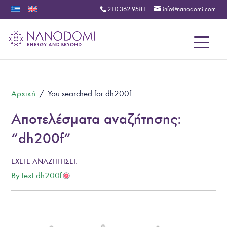
210 362 9581
info@nanodomi.com
Menu
Αρχική
/
You searched for dh200f
Αποτελέσματα αναζήτησης:
“dh200f”
By text:dh200f